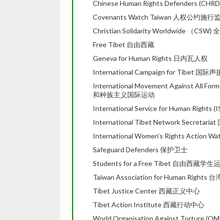
Chinese Human Rights Defenders (
Covenants Watch Taiwan 人权公约施
Christian Solidarity Worldwide （
Free Tibet 自由西藏
Geneva for Human Rights 日内瓦人权
International Campaign for Tibet 
International Movement Against All 
和种族主义国际运动
International Service for Human Rig
International Tibet Network Secre
International Women’s Rights Act
Safeguard Defenders 保护卫士
Students for a Free Tibet 自由西藏学生
Taiwan Association for Human Righ
Tibet Justice Center 西藏正义中心
Tibet Action Institute 西藏行动中心
World Organisation Against Tortur