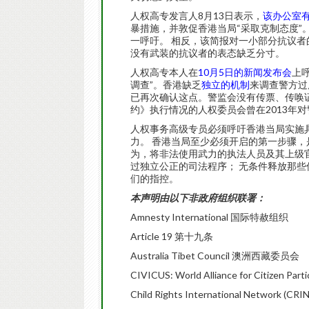
人权高专发言人8月13日表示，
该办公室
暴措施，并敦促香港当局“采取克制态度”
一呼吁。 相反，该简报对一小部分抗议
没有武装的抗议者的表态缺乏分寸。
人权高专本人在
10月5日的新闻发布会
上
调查”。香港缺乏
独立的机制
来调查警方过
已再次确认这点。警监会没有传票、传唤
约》执行情况的人权委员会曾在2013年
人权事务高级专员必须呼吁香港当局实施
力。 香港当局至少必须开启的第一步骤
为，将非法使用武力的执法人员及其上级
过独立公正的司法程序； 无条件释放那
们的指控。
本声明由以下
非政府组织联署
：
Amnesty International 国际特赦组织
Article 19 第十九条
Australia Tibet Council 澳洲西藏委员会
CIVICUS: World Alliance for Citizen
Child Rights International Network