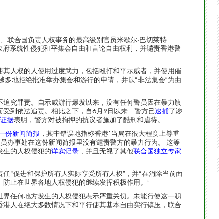
专员、联合国负责人权事务的最高级别官员米歇尔·巴切莱特
开谴责香港政府系统性侵犯和平集会自由和言论自由权利，并谴责香港警
使其人权的人使用过度武力，包括殴打和平示威者，并使用催
越多地拒绝批准举办集会和游行的申请，并以“非法集会”为由
不追究罪责。自示威游行爆发以来，没有任何警员因在暴力镇
而受到依法追责。相比之下，自6月9日以来，警方已
逮捕
了涉
证据
表明，警方对被拘押的抗议者施加了酷刑和虐待。
一份新闻简报
，其中错误地指称香港“当局在很大程度上尊重
专员办事处在这份新闻简报里没有谴责警方的暴力行为。 这等
发生的人权侵犯的
详实记录
，并且无视了其他
联合国独立专家
责任“促进和保护所有人实际享受所有人权”，并“在消除当前面
、防止在世界各地人权侵犯的继续发挥积极作用。”
世界任何地方发生的人权侵犯表示严重关切。未能行使这一职
香港人在绝大多数情况下和平行使其基本自由实行镇压，联合