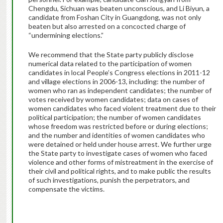
Chengdu, Sichuan was beaten unconscious, and Li Biyun, a
candidate from Foshan City in Guangdong, was not only
beaten but also arrested on a concocted charge of
“undermining elections.”
We recommend that the State party publicly disclose
numerical data related to the participation of women
candidates in local People’s Congress elections in 2011-12
and village elections in 2006-13, including: the number of
women who ran as independent candidates; the number of
votes received by women candidates; data on cases of
women candidates who faced violent treatment due to their
political participation; the number of women candidates
whose freedom was restricted before or during elections;
and the number and identities of women candidates who
were detained or held under house arrest. We further urge
the State party to investigate cases of women who faced
violence and other forms of mistreatment in the exercise of
their civil and political rights, and to make public the results
of such investigations, punish the perpetrators, and
compensate the victims.