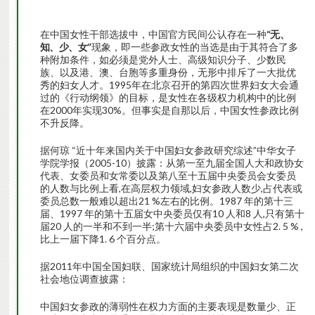
在中国女性干部选拔中，中国官方民间公认存在一种
“无、
知、少、女”
现象，即一些参政女性的当选是由于其符合了多
种附加条件，如必须是党外人士、高级知识分子、少数民
族、以及港、澳、台胞等多重身份，无形中排斥了一大批优
秀的妇女人才。1995年在北京召开的第四次世界妇女大会通
过的《行动纲领》的目标，是女性在各级权力机构中的比例
在2000年实现30%。但事实是自那以后，中国女性参政比例
不升反降。
据何琼 “近十年来国内关于中国妇女参政研究综述”中华女子
学院学报（2005-10）披露：从第一至九届全国人大和政协女
代表、女委员和女常委以及第八至十五届中央委员会女委员
的人数与比例上看,在高层权力领域,妇女参政人数少,占代表或
委员总数一般难以超出21 %左右的比例。1987 年的第十三
届、1997 年的第十五届女中央委员仅有10 人和8 人,只有第十
届20 人的一半和不到一半;第十六届中央委员中女性占2. 5 % ,
比上一届下降1. 6 个百分点。
据2011年中国全国妇联、国家统计局组织的中国妇女第二次
社会地位调查披露：
中国妇女参政的薄弱性在权力方面的主要表现是数量少、正