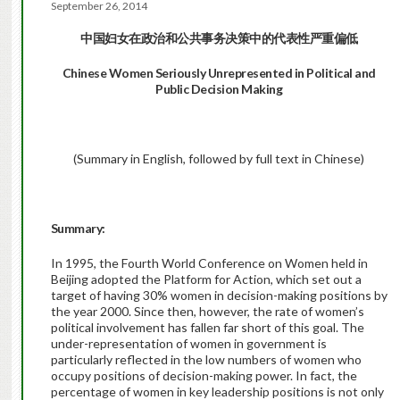
September 26, 2014
中国妇女在政治和公共事务决策中的代表性严重偏低
Chinese Women Seriously Unrepresented in Political and
Public Decision Making
(Summary in English, followed by full text in Chinese)
Summary:
In 1995, the Fourth World Conference on Women held in
Beijing adopted the Platform for Action, which set out a
target of having 30% women in decision-making positions by
the year 2000. Since then, however, the rate of women’s
political involvement has fallen far short of this goal. The
under-representation of women in government is
particularly reflected in the low numbers of women who
occupy positions of decision-making power. In fact, the
percentage of women in key leadership positions is not only