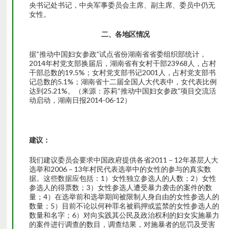
央书记处书记，中央军事委员会主席、副主席、委员中仍无
女性。
二、各地区情况
据“推动中国妇女参政”试点省份湖南省省委组织部统计，
2014年村党支部换届后，湖南省有女村干部23968人，占村
干部总数的19.5%；女村党支部书记2001人，占村党支部书
记总数的5.1%；湖南省十二届全国人大代表中，女代表比例
达到25.21%。（来源：苏莉“推动中国妇女参政”项目交流活
动启动，湖南日报2014-06-12）
建议：
我们建议委员会要求中国政府提供各省2011－12年基层人大
选举和2006－13年村民代表选举中的女性的参与的真实数
据。这些数据应包括：1）女性独立参选人的人数；2）女性
参选人的得票数；3）女性参选人遭受暴力袭击的案件的数
量；4）在选举前和选举期间被限制人身自由的女性参选人的
数量；5）目前不论以何种罪名被羁押或监禁的女性参选人的
数量和名字；6）对向实践其公民及政治权利的妇女实施暴力
的案件进行调查的数目，调查结果，对施暴者的惩罚及受害