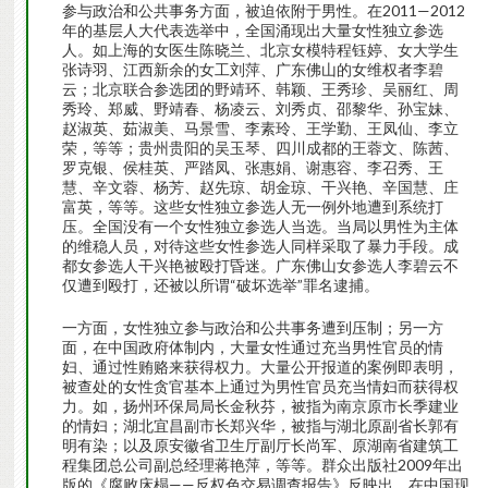
参与政治和公共事务方面，被迫依附于男性。在2011—2012
年的基层人大代表选举中，全国涌现出大量女性独立参选
人。如上海的女医生陈晓兰、北京女模特程钰婷、女大学生
张诗羽、江西新余的女工刘萍、广东佛山的女维权者李碧
云；北京联合参选团的野靖环、韩颖、王秀珍、吴丽红、周
秀玲、郑威、野靖春、杨凌云、刘秀贞、邵黎华、孙宝妹、
赵淑英、茹淑美、马景雪、李素玲、王学勤、王凤仙、李立
荣，等等；贵州贵阳的吴玉琴、四川成都的王蓉文、陈茜、
罗克银、侯桂英、严踏凤、张惠娟、谢惠容、李召秀、王
慧、辛文蓉、杨芳、赵先琼、胡金琼、干兴艳、辛国慧、庄
富英，等等。这些女性独立参选人无一例外地遭到系统打
压。全国没有一个女性独立参选人当选。当局以男性为主体
的维稳人员，对待这些女性参选人同样采取了暴力手段。成
都女参选人干兴艳被殴打昏迷。广东佛山女参选人李碧云不
仅遭到殴打，还被以所谓“破坏选举”罪名逮捕。
一方面，女性独立参与政治和公共事务遭到压制；另一方
面，在中国政府体制内，大量女性通过充当男性官员的情
妇、通过性贿赂来获得权力。大量公开报道的案例即表明，
被查处的女性贪官基本上通过为男性官员充当情妇而获得权
力。如，扬州环保局局长金秋芬，被指为南京原市长季建业
的情妇；湖北宜昌副市长郑兴华，被指与湖北原副省长郭有
明有染；以及原安徽省卫生厅副厅长尚军、原湖南省建筑工
程集团总公司副总经理蒋艳萍，等等。群众出版社2009年出
版的《腐败床榻——反权色交易调查报告》反映出，在中国现