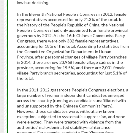
low but declining.
In the Eleventh National People’s Congress in 2012, female
representatives accounted for only 21.3% of the total. In
the history of the People’s Republic of China, the National
People’s Congress had only appointed four female provincial
governors by 2012. At the 16th Chinese Communist Party
Congress, there were only 382 female representatives,
accounting for 18% of the total. According to statistics from
the Committee Organization Department in Hunan
Province, after personnel changes of village Party branches
in 2014, there are now 23,968 female village cadres in the
province, accounting for 19.5%, and there are 2,001 female
village Party branch secretaries, accounting for just 5.1% of
the total.
In the 2011-2012 grassroots People’s Congress elections, a
large number of women independent candidates emerged
across the country (running as candidates unaffiliated with
and unsupported by the Chinese Communist Party).
However, these candidates were, without any known
exception, subjected to systematic suppression, and none
were elected. They were treated with violence from the
authorities’ male-dominated stability-maintenance
personnel. For example, candidate Gan Xingyan from