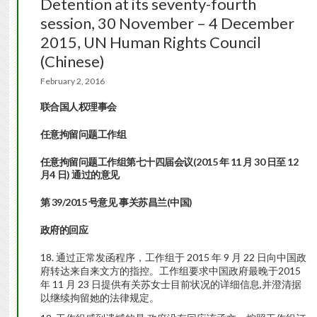
Detention at its seventy-fourth
session, 30 November – 4 December
2015, UN Human Rights Council
(Chinese)
February 2, 2016
联
合国人
权
理事会
任意拘留
问题
工作
组
任意拘留
问题
工作
组
第七十
四
届会
议
(2015
年
11
月
30
日至 12
月4
日
)
通
过
的意
见
第
39/2015
号意见
事关苏昌兰
(
中国
)
政府的回
应
通过正常发函程序，工作组于 2015 年 9 月 22 日向中国政
府转达来自来文方的指控。工作组要求中国政府最晚于2015
年 11 月 23 日提供有关苏女士目前状况的详细信息,并澄清据
以继续拘留她的法律规定。