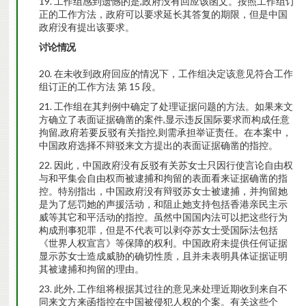
工作组感到遗憾的是,政府没有回应该函文。按照工作组订
正的工作方法，政府可以要求延长其答复的期限，但是中国
政府没有提出该要求。
讨论
情况
在未收到政府回应的情况下，工作组决定该意见符合工作
组订正的工作方法 第 15 段。
工作组在其判例中确定了处理证据问题的方法。如果来文
方确立了表面证据确凿的案件,显示违反国际要求而构成任意
拘留,政府若要反驳有关指控,则需承担举证责任。在本案中，
中国政府选择不辩驳来文方提出的表面证据确凿的指控。
因此，中国政府没有反驳有关苏女士只因行使言论自由权
与和平集会自由权而被逮捕和拘留的表面看来证据确凿的指
控。特别指出，中国政府没有辩驳苏女士被逮捕，并拘留她
是为了惩罚她的声援活动，和阻止她支持包括香港亲民主示
威等其它和平活动的指控。虽然中国国内法可以把这些行为
构成刑事犯罪，但是不代表可以剥夺苏女士受国际法包括
《世界人权宣言》等保障的权利。中国政府未提供任何证据
显示苏女士造成威胁的确切性质，且并未表明具体证据证明
其被逮捕和拘留的理由。
此外, 工作组将根据其过往的意见来处理近期收到来自不
同来文方来函指控在中国被侵犯人权的个案。有关这些个