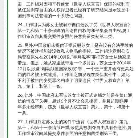
案，工作组对因和平行使受《世界人权宣言》保障的权利而
被任意剥夺自由的人权捍卫者已经有了研究结果显示这是中
国刑事司法管理的一个系统性问题。
工作组认为苏女士被剥夺自由违反了受《世界人权宣言》
第十九和第二十条保障的言论自由权与和平集会自由权,属工
作组审议向其提交案件参照的任意拘留类别第二类。
另外,中国政府未提供证据反驳苏女士是在没有合法手续的
情况下被逮捕和被没收私人物品的指控。工作组注意到公安
局警察原先在2014年10月以“寻衅滋事”罪把苏女士从她家里
带走。但是，她从家里被带走一个多月后，苏女士于2014年
12月以涉嫌“煽动颠覆国家政权”罪，一个更严重并会有更高处
罚的罪名被正式逮捕。工作组之前发现在类似案件中，如此
不利于被告的变更罪名构成了明显违反《世界人权宣言》第
九，第十，和第十一条。
此外，中国政府未否认苏女士被正式逮捕之前是在禁止通
信的情况下关押，超过6个月不让会见律师，并且超期羁押一
年多未经审判，违反《世界人权宣言》第九，第十，和第十
一条。
工作组判定苏女士的案件中违背《世界人权宣言》第九，
第十，和第十一条情节严重,致使其被剥夺自由具有任意性,属
工作组审议向其提交案件参照的任意拘留类别第三类。