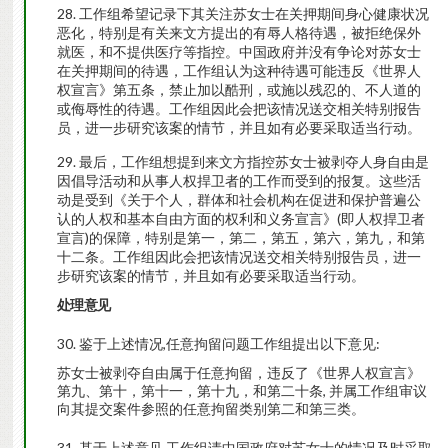
工作组希望记录下其关注苏女士在关押期间身心健康状况
恶化，特别是有关来文方提出的有辱人格待遇，被拒绝保外
就医，和不提供医疗等指控。中国政府并没有争论对苏女士
在关押期间的待遇，工作组认为这种待遇可能违反《世界人
权宣言》第五条，禁止加以酷刑，或施以残忍的、不人道的
或侮辱性的待遇。工作组因此会把该情况送交相关特别报告
员，进一步研究该案的情节，并且如有必要采取适当行动。
最后，工作组想提到来文方指控苏女士被剥夺人身自由是
因倡导活动和从事人权捍卫者的工作而受到的报复。这些活
动是受到《关于个人，群体和社会机构在促进和保护普遍公
认的人权和基本自由方面的权利和义务宣言》(即人权捍卫者
宣言)的保障，特别是第一，第二，第五，第六，第九，和第
十二条。工作组因此会把该情况送交相关特别报告员，进一
步研究该案的情节，并且如有必要采取适当行动。
处
理意
见
鉴于上述情况,任意拘留问题工作组提出以下意见:
苏女士被剥夺自由属于任意拘留，违反了《世界人权宣言》
第九、第十，第十一，第十九，和第二十条, 并属工作组审议
向其提交案件参照的任意拘留类别第二和第三类。
基于上述意见,工作组请中国政府对苏女士的情况及时采取