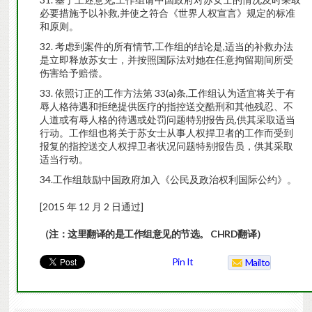
必要措施予以补救,并使之符合《世界人权宣言》规定的标准
和原则。
考虑到案件的所有情节,工作组的结论是,适当的补救办法
是立即释放苏女士，并按照国际法对她在任意拘留期间所受
伤害给予赔偿。
依照订正的工作方法第 33(a)条,工作组认为适宜将关于有
辱人格待遇和拒绝提供医疗的指控送交酷刑和其他残忍、不
人道或有辱人格的待遇或处罚问题特别报告员,供其采取适当
行动。工作组也将关于苏女士从事人权捍卫者的工作而受到
报复的指控送交人权捍卫者状况问题特别报告员，供其采取
适当行动。
34.工作组鼓励中国政府加入《公民及政治权利国际公约》。
[2015 年 12 月 2 日通过]
（注：
这里翻译的是工作组意见的节选。
CHRD
翻译）
Pin It
Mailto