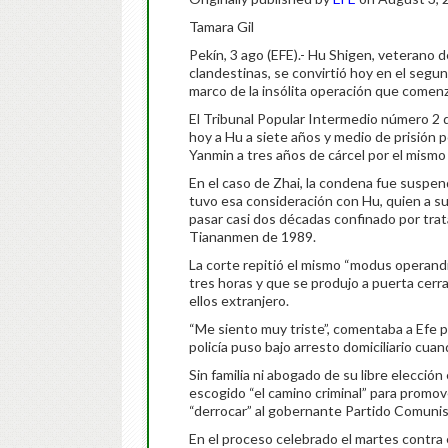
Tamara Gil
Pekín, 3 ago (EFE).- Hu Shigen, veterano de
clandestinas, se convirtió hoy en el segun
marco de la insólita operación que comenz
El Tribunal Popular Intermedio número 2 d
hoy a Hu a siete años y medio de prisión po
Yanmin a tres años de cárcel por el mismo 
En el caso de Zhai, la condena fue suspend
tuvo esa consideración con Hu, quien a sus
pasar casi dos décadas confinado por trata
Tiananmen de 1989.
La corte repitió el mismo “modus operandi”
tres horas y que se produjo a puerta cer
ellos extranjero.
“Me siento muy triste”, comentaba a Efe po
policía puso bajo arresto domiciliario cuando
Sin familia ni abogado de su libre elección
escogido “el camino criminal” para promove
“derrocar” al gobernante Partido Comunis
En el proceso celebrado el martes contra e