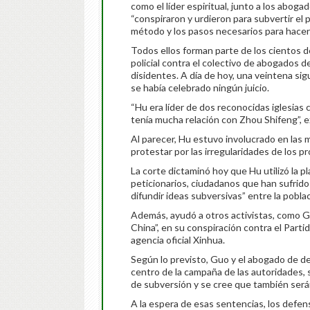
como el líder espiritual, junto a los abo
“conspiraron y urdieron para subvertir el 
método y los pasos necesarios para hacerl
Todos ellos forman parte de los cientos 
policial contra el colectivo de abogados 
disidentes. A día de hoy, una veintena s
se había celebrado ningún juicio.
“Hu era líder de dos reconocidas iglesias 
tenía mucha relación con Zhou Shifeng”, ex
Al parecer, Hu estuvo involucrado en las 
protestar por las irregularidades de los pr
La corte dictaminó hoy que Hu utilizó la pl
peticionarios, ciudadanos que han sufrido a
difundir ideas subversivas” entre la poblac
Además, ayudó a otros activistas, como G
China”, en su conspiración contra el Parti
agencia oficial Xinhua.
Según lo previsto, Guo y el abogado de 
centro de la campaña de las autoridades,
de subversión y se cree que también ser
A la espera de esas sentencias, los defen