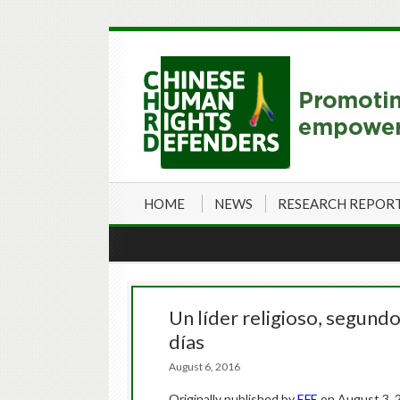
HOME
NEWS
RESEARCH REPOR
Un líder religioso, segund
días
August 6, 2016
Originally published by
EFE
on August 3, 