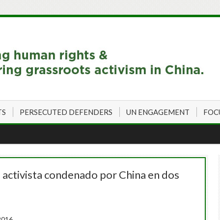
TS
PERSECUTED DEFENDERS
UN ENGAGEMENT
FOC
o activista condenado por China en dos
2016