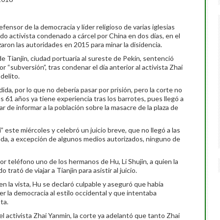
fensor de la democracia y líder religioso de varias iglesias
do activista condenado a cárcel por China en dos días, en el
aron las autoridades en 2015 para minar la disidencia.
e Tianjin, ciudad portuaria al sureste de Pekín, sentenció
r “subversión”, tras condenar el día anterior al activista Zhai
delito.
ida, por lo que no debería pasar por prisión, pero la corte no
 61 años ya tiene experiencia tras los barrotes, pues llegó a
r de informar a la población sobre la masacre de la plaza de
 este miércoles y celebró un juicio breve, que no llegó a las
rada, a excepción de algunos medios autorizados, ninguno de
r teléfono uno de los hermanos de Hu, Li Shujin, a quien la
 trató de viajar a Tianjin para asistir al juicio.
 en la vista, Hu se declaró culpable y aseguró que había
r la democracia al estilo occidental y que intentaba
ta.
l activista Zhai Yanmin, la corte ya adelantó que tanto Zhai