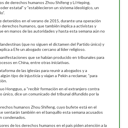
gados de derechos humanos Zhou Shifeng y Li Heping,
poder estatal” y “establecieron un sistema ideológico, un
o”.
de detenidos en el verano de 2015, durante una operación
de derechos humanos, que también implica a activistas y
igue en manos de las autoridades y hasta esta semana aún no
clandestinas (que no siguen el dictamen del Partido único) y
plica a Efe un abogado cercano al líder religioso.
manifestaciones que se habían producido en tribunales para
ocesos en China, entre otras iniciativas.
ataforma de las iglesias para reunir a abogados y a
lgún tipo de injusticia y viajan a Pekín a reclamar, “para
ión.
uo Hongguo, a “recibir formación en el extranjero contra
do único, dice un comunicado del tribunal difundido por la
derechos humanos Zhou Shifeng, cuyo bufete está en el
 se sentarán también en el banquillo esta semana acusados
án condenados.
sores de los derechos humanos en el país piden atención a la