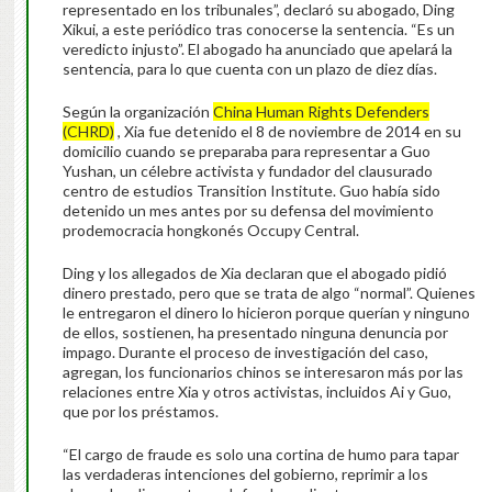
representado en los tribunales”, declaró su abogado, Ding
Xikui, a este periódico tras conocerse la sentencia. “Es un
veredicto injusto”. El abogado ha anunciado que apelará la
sentencia, para lo que cuenta con un plazo de diez días.
Según la organización
China Human Rights Defenders
(CHRD)
, Xia fue detenido el 8 de noviembre de 2014 en su
domicilio cuando se preparaba para representar a Guo
Yushan, un célebre activista y fundador del clausurado
centro de estudios Transition Institute. Guo había sido
detenido un mes antes por su defensa del movimiento
prodemocracia hongkonés Occupy Central.
Ding y los allegados de Xia declaran que el abogado pidió
dinero prestado, pero que se trata de algo “normal”. Quienes
le entregaron el dinero lo hicieron porque querían y ninguno
de ellos, sostienen, ha presentado ninguna denuncia por
impago. Durante el proceso de investigación del caso,
agregan, los funcionarios chinos se interesaron más por las
relaciones entre Xia y otros activistas, incluidos Ai y Guo,
que por los préstamos.
“El cargo de fraude es solo una cortina de humo para tapar
las verdaderas intenciones del gobierno, reprimir a los