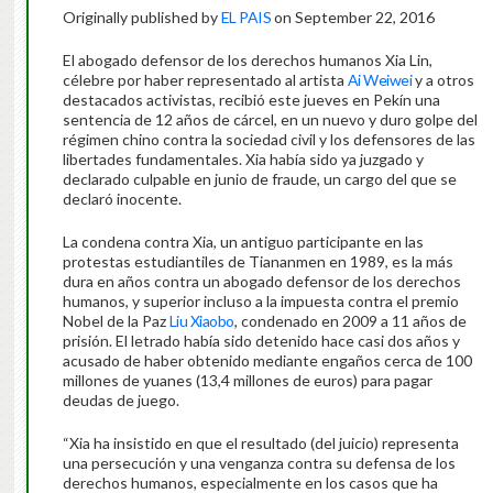
Originally published by
EL PAIS
on September 22, 2016
El abogado defensor de los derechos humanos Xia Lin,
célebre por haber representado al artista
Ai Weiwei
y a otros
destacados activistas, recibió este jueves en Pekín una
sentencia de 12 años de cárcel, en un nuevo y duro golpe del
régimen chino contra la sociedad civil y los defensores de las
libertades fundamentales. Xia había sido ya juzgado y
declarado culpable en junio de fraude, un cargo del que se
declaró inocente.
La condena contra Xia, un antiguo participante en las
protestas estudiantiles de Tiananmen en 1989, es la más
dura en años contra un abogado defensor de los derechos
humanos, y superior incluso a la impuesta contra el premio
Nobel de la Paz
Liu Xiaobo
, condenado en 2009 a 11 años de
prisión. El letrado había sido detenido hace casi dos años y
acusado de haber obtenido mediante engaños cerca de 100
millones de yuanes (13,4 millones de euros) para pagar
deudas de juego.
“Xia ha insistido en que el resultado (del juicio) representa
una persecución y una venganza contra su defensa de los
derechos humanos, especialmente en los casos que ha