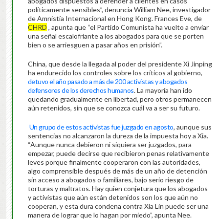
abogados dispuestos a defender a clientes en casos
políticamente sensibles”, denuncia William Nee, investigador
de Amnistía Internacional en Hong Kong. Frances Eve, de
CHRD
, apunta que “el Partido Comunista ha vuelto a enviar
una señal escalofriante a los abogados para que se porten
bien o se arriesguen a pasar años en prisión”.
China, que desde la llegada al poder del presidente Xi Jinping
ha endurecido los controles sobre los críticos al gobierno,
detuvo el año pasado a más de 200 activistas y abogados
defensores de los derechos humanos
. La mayoría han ido
quedando gradualmente en libertad, pero otros permanecen
aún retenidos, sin que se conozca cuál va a ser su futuro.
Un grupo de estos activistas fue juzgado en agosto
, aunque sus
sentencias no alcanzaron la dureza de la impuesta hoy a Xia.
“Aunque nunca debieron ni siquiera ser juzgados, para
empezar, puede decirse que recibieron penas relativamente
leves porque finalmente cooperaron con las autoridades,
algo comprensible después de más de un año de detención
sin acceso a abogados o familiares, bajo serio riesgo de
torturas y maltratos. Hay quien conjetura que los abogados
y activistas que aún están detenidos son los que aún no
cooperan, y esta dura condena contra Xia Lin puede ser una
manera de lograr que lo hagan por miedo”, apunta Nee.