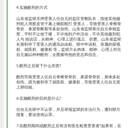
4.实施酷刑的方式
山东省监狱关押受害人任自元的监区管教队长，指使其他服
刑犯人用胶皮管子裹上钢筋殴打 受害人，导致受害人脊椎骨
骨折、鼻梁骨断裂等多处创伤。山东省监狱将任自元单独监
禁，平时不让他下楼，不许他到户外活动，不许其他服刑犯
人与 他说话，从精神、心理上进行孤立、折磨。山东省监狱
长期剥夺了受害人的通讯自由权、狱中申诉权、亲属的探视
权、就医权、健康权 等，监狱方从肉体、精神、心理上对任
自元施以种种酷刑，企图摧垮他的意志和信念。
5.酷刑之后留下什么伤害?
酷刑导致受害人任自元脊椎骨骨折、鼻梁骨骨折，身体多处
创伤。因为被剥夺了就医权、健康权，导致受害人任自元患
上肺结核。
6.实施酷刑的目的是什么?
任自元在狱中不认罪，并且举报监狱的非法行为，遭到狱方
报复，要迫使他认罪。
7.在酷刑期间或酷刑之后有没有医生检查受害者?如果有，在