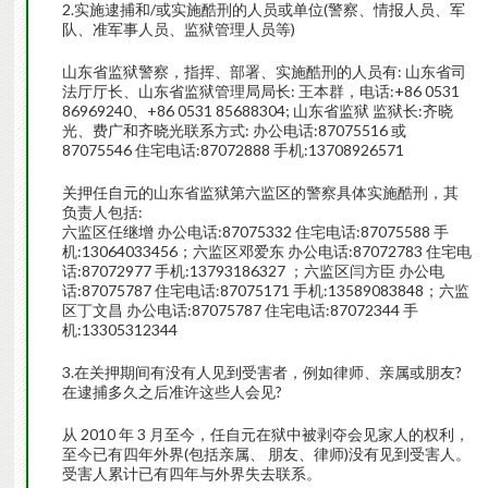
2.实施逮捕和/或实施酷刑的人员或单位(警察、情报人员、军
队、准军事人员、监狱管理人员等)
山东省监狱警察，指挥、部署、实施酷刑的人员有: 山东省司
法厅厅长、山东省监狱管理局局长: 王本群，电话:+86 0531
86969240、+86 0531 85688304; 山东省监狱 监狱长:齐晓
光、费广和齐晓光联系方式: 办公电话:87075516 或
87075546 住宅电话:87072888 手机:13708926571
关押任自元的山东省监狱第六监区的警察具体实施酷刑，其
负责人包括:
六监区任继增 办公电话:87075332 住宅电话:87075588 手
机:13064033456；六监区邓爱东 办公电话:87072783 住宅电
话:87072977 手机:13793186327 ；六监区闫方臣 办公电
话:87075787 住宅电话:87075171 手机:13589083848；六监
区丁文昌 办公电话:87075787 住宅电话:87072344 手
机:13305312344
3.在关押期间有没有人见到受害者，例如律师、亲属或朋友?
在逮捕多久之后准许这些人会见?
从 2010 年 3 月至今，任自元在狱中被剥夺会见家人的权利，
至今已有四年外界(包括亲属、 朋友、律师)没有见到受害人。
受害人累计已有四年与外界失去联系。