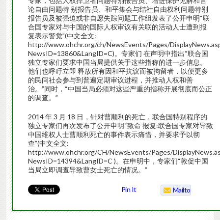
专家，包括人权捍卫者问题特别报告员、增进保护见解和言
论自由问题特 别报告员、和平集会与结社自由权利问题特别
报告员及被强迫或非自愿失踪问题工作组发表了公开申明“联
合国专家对与中国的国际人权审议有关联的活动人士遭到报
复表示警觉”(中文全文:
http://www.ohchr.org/ch/NewsEvents/Pages/DisplayNews.as
NewsID=13860&LangID=C)。专家们 在声明中指出“联合国
独立专家们要求中国当局提供关于这些指称的进一步信息。
他们也呼吁立即 释放所有因和平抗议而被拘留者，以便更多
的民间社会参与到普遍定期审议进程，并推动人权和善
治。”同时，“中国当局必须对这些严重的指称开展彻底而公正
的调查。”
2014 年 3 月 18 日，针对曹顺利的死亡，联合国特别程序的
独立专家们再次发布了公开申明“致命 报复:联合国专家对导致
中国维权人士曹顺利死亡的事件表示痛惜，并要求予以彻
查”(中文全文:
http://www.ohchr.org/CH/NewsEvents/Pages/DisplayNews.a
NewsID=14394&LangID=C )。在申明中，专家们“敦促中国
当局立即调查导致曹女士死亡的情况。”
Pin It
Mailto