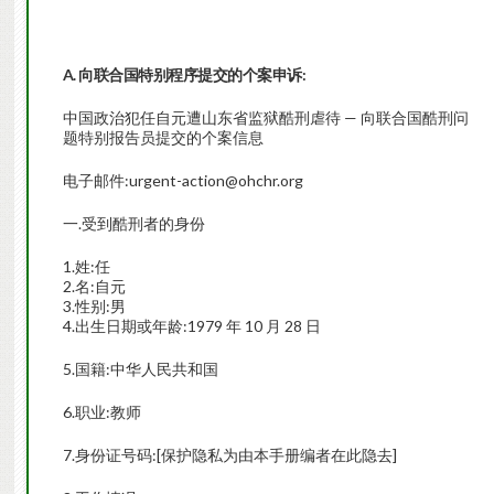
A. 向联合国特别程序提交的个案申诉:
中国政治犯任自元遭山东省监狱酷刑虐待 — 向联合国酷刑问
题特别报告员提交的个案信息
电子邮件:urgent-action@ohchr.org
一.受到酷刑者的身份
1.姓:任
2.名:自元
3.性别:男
4.出生日期或年龄:1979 年 10 月 28 日
5.国籍:中华人民共和国
6.职业:教师
7.身份证号码:[保护隐私为由本手册编者在此隐去]