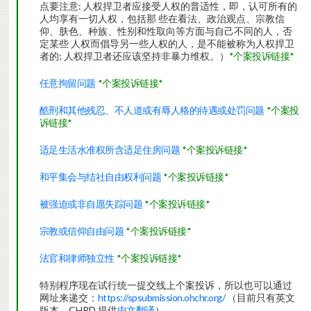
点要注意: 人权捍卫者应接受人权的普适性，即，认可所有的
人均享有一切人权，包括那 些在看法、政治观点、宗教信
仰、肤色、种族、性别和性取向等方面与自己不同的人，否
定某些 人权而倡导另一些人权的人，是不能被称为人权捍卫
者的; 人权捍卫者还应该坚持非暴力维权。）
*个案投诉链接*
任意拘留问题
*个案投诉链接*
酷刑和其他残忍、不人道或有辱人格的待遇或处罚问题
*个案投
诉链接*
适足生活水准权所含适足住房问题
*个案投诉链接*
和平集会与结社自由权利问题
*个案投诉链接*
被强迫或非自愿失踪问题
*个案投诉链接*
宗教或信仰自由问题
*个案投诉链接*
法官和律师独立性
*个案投诉链接*
特别程序现在试行统一提交线上个案投诉，所以也可以通过
网址来递交：
https://spsubmission.ohchr.org/
（目前只有英文
版本，CHRD 提供
中文翻译
）