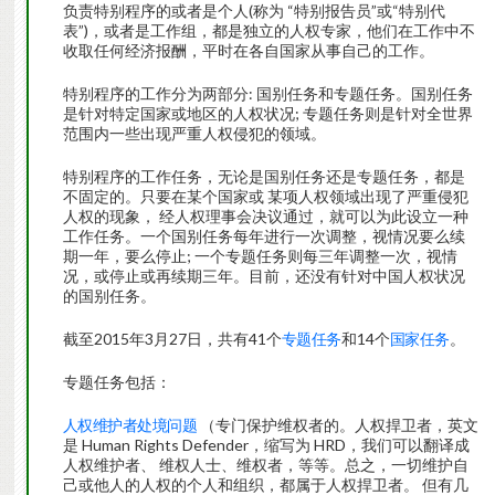
负责特别程序的或者是个人(称为 “特别报告员”或“特别代
表”)，或者是工作组，都是独立的人权专家，他们在工作中不
收取任何经济报酬，平时在各自国家从事自己的工作。
特别程序的工作分为两部分: 国别任务和专题任务。国别任务
是针对特定国家或地区的人权状况; 专题任务则是针对全世界
范围内一些出现严重人权侵犯的领域。
特别程序的工作任务，无论是国别任务还是专题任务，都是
不固定的。只要在某个国家或 某项人权领域出现了严重侵犯
人权的现象， 经人权理事会决议通过，就可以为此设立一种
工作任务。一个国别任务每年进行一次调整，视情况要么续
期一年，要么停止; 一个专题任务则每三年调整一次，视情
况，或停止或再续期三年。目前，还没有针对中国人权状况
的国别任务。
截至2015年3月27日，共有41个
专题任务
和14个
国家任务
。
专题任务包括：
人权维护者处境问题
（专门保护维权者的。人权捍卫者，英文
是 Human Rights Defender，缩写为 HRD，我们可以翻译成
人权维护者、 维权人士、维权者，等等。总之，一切维护自
己或他人的人权的个人和组织，都属于人权捍卫者。 但有几