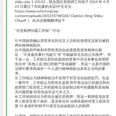
shiku-july-1-2013/)，联合国任意羁押工作组于 2014 年 4 月
23 日通过了对此案的决议(中文全文:
https://www.nchrd.org/wp-
content/uploads/2013/07/WGAD-Opinion-Xing-Shiku-
CN.pdf )。此决议梗概翻译如下:
“任意羁押问题工作组” “讨论:
1) 中国政府确认邢世库在到北京上访和在使馆区逗留后被羁
押在精神病院内。
2) 中国政府声称剥夺邢世库的自由是因其患有精神分裂
症，“不具备民事行为能力”并“可能破坏北京的公共秩序”。对
于这一点，工作组注意到在政府的答复中并没有事实表明邢
先生对 “其他人或 他们的财产形成威胁”，而这一点是中国的
法律中要求构成对一个人进行精神病收治具有正当性的要
求。
3) 工作组认为精神病收治不应用于对言论自由的惩罚。在这
一案件中，工作组认为邢先生是因 和平表达自己的观点和向
政府部门投诉其工作的国有企业改制过程中的腐败和其他相
关问题而被 剥夺自由长达七年之久。
4) 工作组的结论为邢先生被任意羁押，而这一羁押是违反世
界人权宣言第 9 条的，是没有任何 法律依据的对受人权宣言
第 19 条保护的和平行使言论自由权的人的羁押。
5) 因此，对邢先生剥夺自由属于工作组应考虑的案件中的第 I