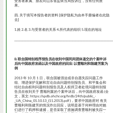
受害者家属、朋友向山东省监狱当局投诉过，没有任何效
果。
四. 关于填写本报告者的资料 [保护隐私为由本手册编者在此隐
去]
1.姓 2.名 3.与受害者的关系 4.所代表的组织 5.现在的地址
_________________________________________________________________
B. 联合国特别程序报告员在收到中国民间团体递交的个案申诉
后向中国政府发函以及中国政府的回应: 以曹顺利和陈建芳案为
例
2013 年 10 月 1 日，联合国被强迫或非自愿失踪问题工作
组、增进保护见解和言论自由问题特别报告员、和平集会和
结社自由权利问题特别报告员及人权捍卫者处境问题特别报
告员在收到关于 曹顺利案的个案申诉后，向中国政府发函 (全
文，英文: https://spdb.ohchr.org/hrdb/24th/public_-
_UA_China_01.10.13_(11.2013).pdf )，要求中国政府对 有关
曹顺利和陈建芳的情况作出回应，说明是基于何种理由对她
们进行了羁押和逮捕，是否采取了措施调查曹顺利被失踪一