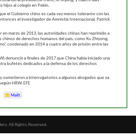
 hijos al colegio en Pekín.
e el Gobierno chino es cada vez menos tolerante con las
ó entonces el investigador de Amnistía Internacional, Patrick
der en marzo de 2013, las autoridades chinas han reprimido a
 chinos de derechos humanos del país, como Xu Zhiyong,
o”, condenado en 2014 a cuatro años de prisión entre las
 denunció a finales de 2017 que China había iniciado una
tra bufetes dedicados a la defensa de los derechos
 y sometieron a interrogatorios a algunos abogados que ya
”, según HRW. EFE
Mailt
o
rs. All Rights Reserved.