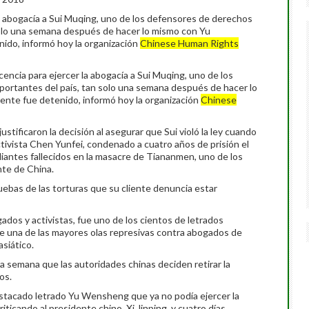
 la abogacía a Sui Muqing, uno de los defensores de derechos
olo una semana después de hacer lo mismo con Yu
do, informó hoy la organización
Chinese Human Rights
licencia para ejercer la abogacía a Sui Muqing, uno de los
rtantes del país, tan solo una semana después de hacer lo
te fue detenido, informó hoy la organización
Chinese
stificaron la decisión al asegurar que Sui violó la ley cuando
ctivista Chen Yunfei, condenado a cuatro años de prisión el
udiantes fallecidos en la masacre de Tiananmen, uno de los
nte de China.
uebas de las torturas que su cliente denuncia estar
dos y activistas, fue uno de los cientos de letrados
e una de las mayores olas represivas contra abogados de
siático.
 semana que las autoridades chinas deciden retirar la
os.
destacado letrado Yu Wensheng que ya no podía ejercer la
riticando al presidente chino, Xi Jinping, y cuatro días