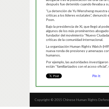
después fue detenido cuando llevaba a sus
“La detención de Yu Wensheng muestra qu
críticas a los líderes estatales”, denunci
Poon.
Bajo la presidencia de Xi, que llegó al po
algunos de los más prominentes abogados
fundador del movimiento “Nuevo Ciudadan
críticas de la comunidad internacional.
La organización Human Rights Watch (HRW)
nueva ronda de presiones y amenazas con
humanos.
Por ejemplo, las autoridades investigaron
están “familiarizados con el acoso oficial
Pin It
Copyright © 2015 Chinese Human Rights Defende