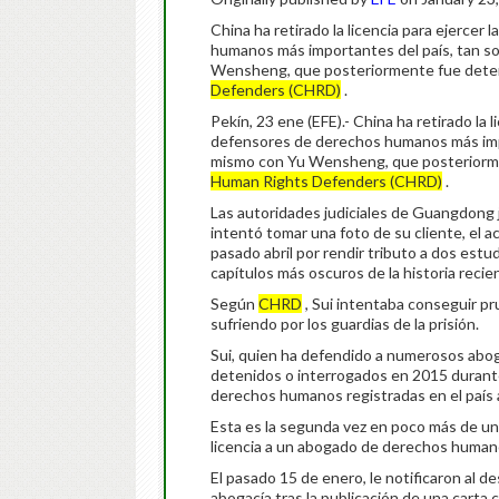
China ha retirado la licencia para ejercer
humanos más importantes del país, tan s
Wensheng, que posteriormente fue deteni
Defenders (CHRD)
.
Pekín, 23 ene (EFE).- China ha retirado la 
defensores de derechos humanos más impo
mismo con Yu Wensheng, que posteriormen
Human Rights Defenders (CHRD)
.
Las autoridades judiciales de Guangdong ju
intentó tomar una foto de su cliente, el a
pasado abril por rendir tributo a dos est
capítulos más oscuros de la historia recie
Según
CHRD
, Sui intentaba conseguir pr
sufriendo por los guardias de la prisión.
Sui, quien ha defendido a numerosos aboga
detenidos o interrogados en 2015 durant
derechos humanos registradas en el país a
Esta es la segunda vez en poco más de una
licencia a un abogado de derechos human
El pasado 15 de enero, le notificaron al 
abogacía tras la publicación de una carta c