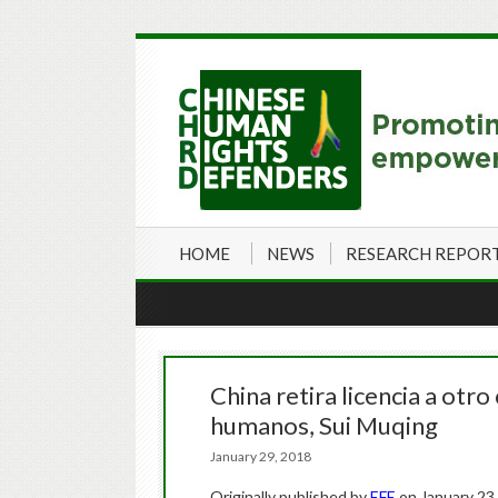
HOME
NEWS
RESEARCH REPOR
China retira licencia a ot
humanos, Sui Muqing
January 29, 2018
Originally published by
EFE
on January 23