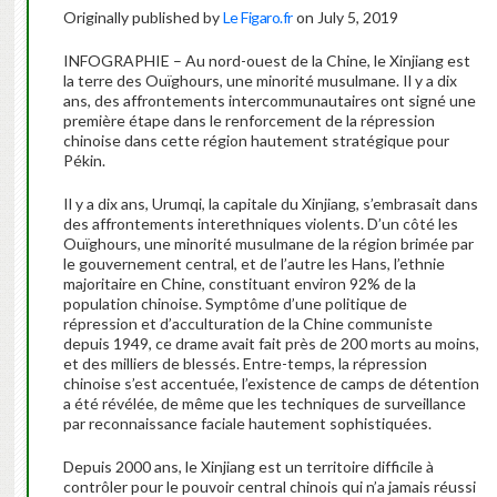
Originally published by
Le Figaro.fr
on July 5, 2019
INFOGRAPHIE – Au nord-ouest de la Chine, le Xinjiang est
la terre des Ouïghours, une minorité musulmane. Il y a dix
ans, des affrontements intercommunautaires ont signé une
première étape dans le renforcement de la répression
chinoise dans cette région hautement stratégique pour
Pékin.
Il y a dix ans, Urumqi, la capitale du Xinjiang, s’embrasait dans
des affrontements interethniques violents. D’un côté les
Ouïghours, une minorité musulmane de la région brimée par
le gouvernement central, et de l’autre les Hans, l’ethnie
majoritaire en Chine, constituant environ 92% de la
population chinoise. Symptôme d’une politique de
répression et d’acculturation de la Chine communiste
depuis 1949, ce drame avait fait près de 200 morts au moins,
et des milliers de blessés. Entre-temps, la répression
chinoise s’est accentuée, l’existence de camps de détention
a été révélée, de même que les techniques de surveillance
par reconnaissance faciale hautement sophistiquées.
Depuis 2000 ans, le Xinjiang est un territoire difficile à
contrôler pour le pouvoir central chinois qui n’a jamais réussi