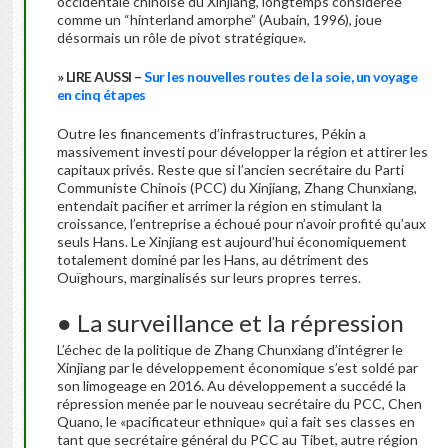
occidentale chinoise du Xinjiang, longtemps considérée
comme un “hinterland amorphe” (Aubain, 1996), joue
désormais un rôle de pivot stratégique».
» LIRE AUSSI –
Sur les nouvelles routes de la soie, un voyage
en cinq étapes
Outre les financements d’infrastructures, Pékin a
massivement investi pour développer la région et attirer les
capitaux privés. Reste que si l’ancien secrétaire du Parti
Communiste Chinois (PCC) du Xinjiang, Zhang Chunxiang,
entendait pacifier et arrimer la région en stimulant la
croissance, l’entreprise a échoué pour n’avoir profité qu’aux
seuls Hans. Le Xinjiang est aujourd’hui économiquement
totalement dominé par les Hans, au détriment des
Ouïghours, marginalisés sur leurs propres terres.
● La surveillance et la répression
L’échec de la politique de Zhang Chunxiang d’intégrer le
Xinjiang par le développement économique s’est soldé par
son limogeage en 2016. Au développement a succédé la
répression menée par le nouveau secrétaire du PCC, Chen
Quano, le «pacificateur ethnique» qui a fait ses classes en
tant que secrétaire général du PCC au Tibet, autre région