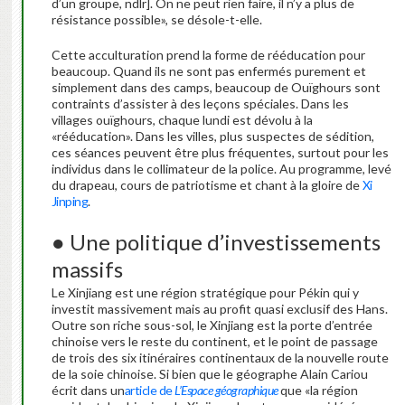
d’un groupe, ndlr]. On ne peut rien faire, il n’y a plus de
résistance possible», se désole-t-elle.
Cette acculturation prend la forme de rééducation pour
beaucoup. Quand ils ne sont pas enfermés purement et
simplement dans des camps, beaucoup de Ouïghours sont
contraints d’assister à des leçons spéciales. Dans les
villages ouïghours, chaque lundi est dévolu à la
«rééducation». Dans les villes, plus suspectes de sédition,
ces séances peuvent être plus fréquentes, surtout pour les
individus dans le collimateur de la police. Au programme, levé
du drapeau, cours de patriotisme et chant à la gloire de
Xi
Jinping
.
● Une politique d’investissements
massifs
Le Xinjiang est une région stratégique pour Pékin qui y
investit massivement mais au profit quasi exclusif des Hans.
Outre son riche sous-sol, le Xinjiang est la porte d’entrée
chinoise vers le reste du continent, et le point de passage
de trois des six itinéraires continentaux de la nouvelle route
de la soie chinoise. Si bien que le géographe Alain Cariou
écrit dans un
article de
L’Espace géographique
que «la région