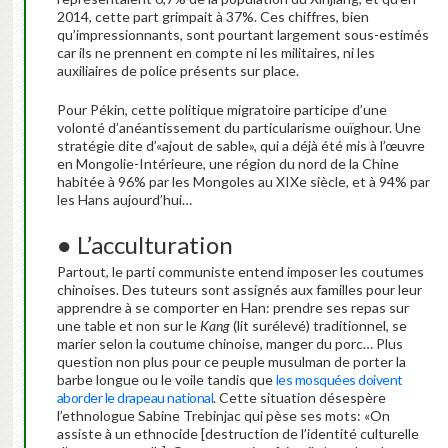
2014, cette part grimpait à 37%. Ces chiffres, bien
qu’impressionnants, sont pourtant largement sous-estimés
car ils ne prennent en compte ni les militaires, ni les
auxiliaires de police présents sur place.
Pour Pékin, cette politique migratoire participe d’une
volonté d’anéantissement du particularisme ouïghour. Une
stratégie dite d’«ajout de sable», qui a déjà été mis à l’œuvre
en Mongolie-Intérieure, une région du nord de la Chine
habitée à 96% par les Mongoles au XIXe siècle, et à 94% par
les Hans aujourd’hui…
● L’acculturation
Partout, le parti communiste entend imposer les coutumes
chinoises. Des tuteurs sont assignés aux familles pour leur
apprendre à se comporter en Han: prendre ses repas sur
une table et non sur le
Kang
(lit surélevé) traditionnel, se
marier selon la coutume chinoise, manger du porc… Plus
question non plus pour ce peuple musulman de porter la
barbe longue ou le voile tandis que
les mosquées doivent
aborder le drapeau national
. Cette situation désespère
l’ethnologue Sabine Trebinjac qui pèse ses mots: «On
assiste à un ethnocide [destruction de l’identité culturelle