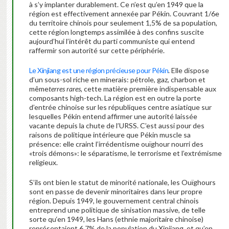
à s’y implanter durablement. Ce n’est qu’en 1949 que la
région est effectivement annexée par Pékin. Couvrant 1/6e
du territoire chinois pour seulement 1,5% de sa population,
cette région longtemps assimilée à des confins suscite
aujourd’hui l’intérêt du parti communiste qui entend
raffermir son autorité sur cette périphérie.
Le Xinjiang est une région précieuse pour Pékin
. Elle dispose
d’un sous-sol riche en minerais: pétrole, gaz, charbon et
même
terres rares
, cette matière première indispensable aux
composants high-tech. La région est en outre la porte
d’entrée chinoise sur les républiques centre asiatique sur
lesquelles Pékin entend affirmer une autorité laissée
vacante depuis la chute de l’URSS. C’est aussi pour des
raisons de politique intérieure que Pékin muscle sa
présence: elle craint l’irrédentisme ouïghour nourri des
«trois démons»: le séparatisme, le terrorisme et l’extrémisme
religieux.
S’ils ont bien le statut de minorité nationale, les Ouïghours
sont en passe de devenir minoritaires dans leur propre
région. Depuis 1949, le gouvernement central chinois
entreprend une politique de sinisation massive, de telle
sorte qu‘en 1949, les Hans (ethnie majoritaire chinoise)
représentaient 6,7% de la population du Xinjiang, et qu’en