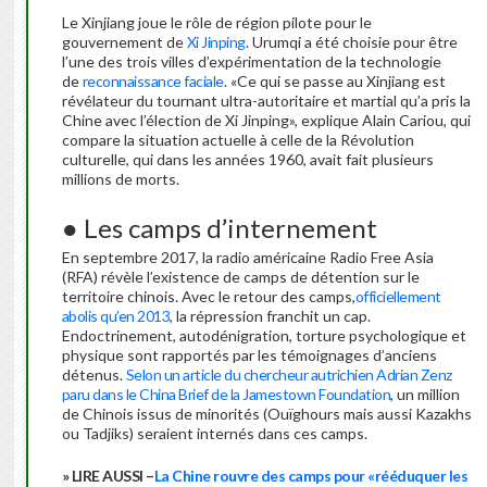
Le Xinjiang joue le rôle de région pilote pour le
gouvernement de
Xi Jinping
. Urumqi a été choisie pour être
l’une des trois villes d’expérimentation de la technologie
de
reconnaissance faciale
. «Ce qui se passe au Xinjiang est
révélateur du tournant ultra-autoritaire et martial qu’a pris la
Chine avec l’élection de Xi Jinping», explique Alain Cariou, qui
compare la situation actuelle à celle de la Révolution
culturelle, qui dans les années 1960, avait fait plusieurs
millions de morts.
● Les camps d’internement
En septembre 2017, la radio américaine Radio Free Asia
(RFA) révèle l’existence de camps de détention sur le
territoire chinois. Avec le retour des camps,
officiellement
abolis qu’en 2013
, la répression franchit un cap.
Endoctrinement, autodénigration, torture psychologique et
physique sont rapportés par les témoignages d’anciens
détenus.
Selon un article du chercheur autrichien Adrian Zenz
paru dans le China Brief de la Jamestown Foundation
, un million
de Chinois issus de minorités (Ouïghours mais aussi Kazakhs
ou Tadjiks) seraient internés dans ces camps.
» LIRE AUSSI –
La Chine rouvre des camps pour «rééduquer les