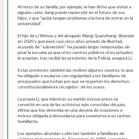
Al resto de su familia, por ejemplo, le han dicho que visitar a
alguien como Jiang puede repercutir en el futuro de sus
hijos, y que “quizá tengan problemas a la hora de entrar en la
universidad”.
El hijo de Li Wenzu y del abogado Wang Quanzhang -liberado
en 2020 y que pasó casi cinco años privado de libertad,
acusado de “subversión”- ha pasado largas temporadas sin
pisar la escuela ya que ni los centros públicos ni los privados
le aceptan, tras recibir las presiones de la Policía, asegura Li.
Estas presiones también las reciben algunos caseros, lo que
ha obligado a mudarse con regularidad a los familiares de
encausados que luchan por que se respeten los derechos -
constitucionalmente recogidos- de los suyos.
La propia Li, que mientras su marido estuvo preso se
convirtió en una de las activistas más conocidas del país,
afirma que fue detenida en una decena de ocasiones e
incluso obligada a desnudarse para someterse a un cacheo
humillante.
Los ejemplos abundan y afectan también a familiares de
víctimas de la matanza de Tiananmen de 1989, sometidas