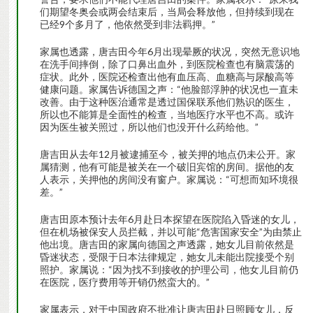
们期望冬奥会或两会结束后，当局会释放他，但持续到现在
已经9个多月了，他依然受到非法羁押。”
家属也透露，唐吉田今年6月出现晕厥的状况，突然无意识地
在洗手间摔倒，除了口鼻出血外，到医院检查也有脑震荡的
症状。此外，医院还检查出他有血压高、血糖高与尿酸高等
健康问题。家属告诉德国之声：“他脸部浮肿的状况也一直未
改善。由于这种医治通常是透过国保联系他们熟识的医生，
所以也不能算是全面性的检查，当地医疗水平也不高。或许
因为医生被关照过，所以他们也没开什么药给他。”
唐吉田从去年12月被逮捕至今，被关押的地点仍未公开。家
属猜测，他有可能是被关在一个破旧宾馆的房间。据他的友
人表示，关押他的房间没有窗户。家属说：“可想而知环境很
差。”
唐吉田原本预计去年6月赴日本探望在医院陷入昏迷的女儿，
但在机场被保安人员拦截，并以可能“危害国家安全”为由禁止
他出境。唐吉田的家属向德国之声透露，她女儿目前依然是
昏迷状态，受限于日本法律规定，她女儿未能出院接受个别
照护。家属说：“因为找不到接收的护理公司，他女儿目前仍
在医院，医疗费用等开销仍然蛮大的。”
家属表示，对于中国政府不批准让唐吉田赴日照顾女儿，反