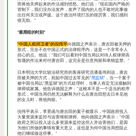
而将他关押起来的作法感到愤怒。他们说：“现在国内严格的
管制下，我们没办法发声，发声了国内的人也不敢对此事做
出任何关注或声援。这个政治环境打压的很厉害，我们感到
很无助。”
“
最黑暗的时刻
”
“中国人权捍卫者”的倪伟平
向德国之声表示，唐吉田被关押的
形式，完全不在中国正式的法律程序内，这是一个非常令人
担心的点。他说：“我们可以看到中国当局以对待人权律师高
智晟的作法来对付唐吉田，这完全是任意拘留和单独监禁。”
日本明治大学比较法研究所的客座研究员潘嘉伟则说，唐吉
田被关押的方式，宛如中国过去常见的“
黑监狱
”，当一个案子
被中国当局以“黑监狱”的方式处理时，当事人肯定无法接触到
律师或家属。他告诉德国之声：“这根本不是一个适当的程序
形式，中国当局仍然无法解释为什么在唐吉田想去日本见他
的女儿时，将他拘留。”
倪伟平表示，李昱函与唐吉田的案子都显示，中国政府投入
大量资源来监控与迫害维权律师。他向德国之声表示：“中国
政府之所以投入这么多资源来监控这些人并迫害他们，是因
为他们所做的事情有重大意义，这也是为何中国当局想阻止
他们继续做这些事。”