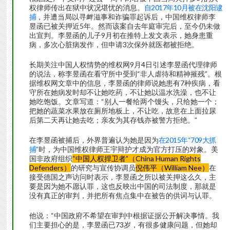
权律师传出在狱中状况堪忧的消息。
自2017年10月被在沈阳逮
捕
，并遭当局以寻衅滋事和诈骗罪起诉后，中国维权律师李
昱函已被关押近5年。然而该案自去年庭审完后，至今仍未做
出宣判。李昱函的儿子9月初在推特上发文表示，她身患重
病，多次心脏病发作，但申请3次保外就医都被拒绝。
长期关注中国人权情势的维权网9月4日引述李昱函代理律师
的说法，称李昱函在看守所中受到“非人虐待和精神摧残”。根
据维权网文章中的信息，李昱函的律师说她患有7种疾病，看
守所在她病发时却不让她吃药，不让她以温水洗澡，也不让
她吃饱饭。文章写道：“别人一餐给两个馒头，只给她一个；
把她的蔬菜水果放在厕所地板上，不让吃，故意在上面拉尿
后第二天再让她去吃；亲友为其存钱亦被警方拒绝。”
在李昱函被捕后，外界普遍认为她是因为
在2015年“709大抓
捕”
时，为中国维权律师王宇辩护才成为官方打压的对象。美
国非政府组织
“中国人权捍卫者”（China Human Rights
Defenders）
的研究与宣传协调员
倪伟平（William Nee）
在
接受德国之声访问时表示，李昱函之所以被关押这么久，主
要是因为她不愿认罪，这也反映出中国的司法制度，那就是
没有真正的审判，并把所有焦点集中在被告的供词与认罪。
他说：“中国政府不希望在审判中根据证据公开解决事情。我
们主要担心的是，李昱函已73岁，有很多健康问题，但她却