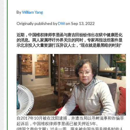
By
William Yang
Originally published by
DW
on Sep 13, 2022
近期，中国维权律师李昱函与唐吉田纷纷传出在狱中健康恶化
的消息。两人家属呼吁外界关注的同时，专家再指这些案件显
示北京投入大量资源打压异议人士，“现在就是最黑暗的时刻”
自2017年10月被在沈阳逮捕，并遭当局以寻衅滋事和诈骗罪
起诉后，中国维权律师李昱函已被关押近5年。
(德国之声中文网）过去一周，两名被中国当局关押多时的人