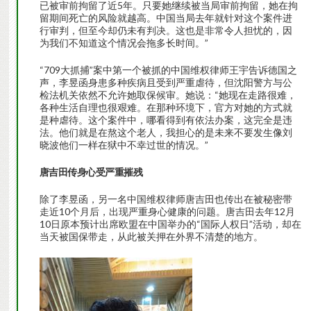
已被审前拘留了近5年。只要她继续被当局审前拘留，她在拘
留期间死亡的风险就越高。中国当局去年就针对这个案件进
行审判，但至今却仍未有判决。这也是非常令人担忧的，因
为我们不知道这个情况会拖多长时间。”
“709大抓捕”案中第一个被抓的中国维权律师王宇告诉德国之
声，李昱函身患多种疾病且受到严重虐待，但沈阳警方与公
检法机关依然不允许她取保候审。她说：“她现在走路很难，
各种生活自理也很艰难。在那种环境下，官方对她的方式就
是种虐待。这个案件中，哪看得到有依法办案，这完全是违
法。他们就是在熬这个老人，我担心的是未来不要发生像刘
晓波他们一样在狱中不幸过世的情况。”
唐吉田传身心受严重摧
残
除了李昱函，另一名中国维权律师唐吉田也传出在被秘密带
走近10个月后，出现严重身心健康的问题。唐吉田去年12月
10日原本预计出席欧盟在中国举办的“国际人权日”活动，却在
当天被国保带走，从此被关押在外界不清楚的地方。