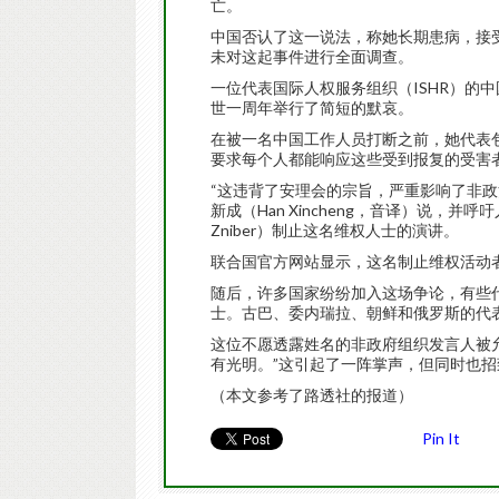
亡。
中国否认了这一说法，称她长期患病，接
未对这起事件进行全面调查。
一位代表国际人权服务组织（ISHR）的
世一周年举行了简短的默哀。
在被一名中国工作人员打断之前，她代表包
要求每个人都能响应这些受到报复的受害
“这违背了安理会的宗旨，严重影响了非政
新成（Han Xincheng，音译）说，
Zniber）制止这名维权人士的演讲。
联合国官方网站显示，这名制止维权活动
随后，许多国家纷纷加入这场争论，有些
士。古巴、委内瑞拉、朝鲜和俄罗斯的代
这位不愿透露姓名的非政府组织发言人被
有光明。”这引起了一阵掌声，但同时也
（本文参考了路透社的报道）
Pin It