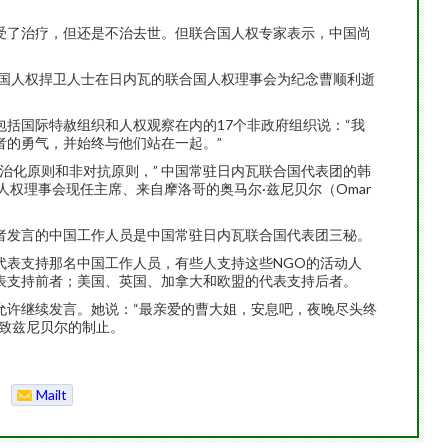
受了治疗，但还是不治去世。但联合国人权专家表示，中国尚
中国人权捍卫人士在日内瓦的联合国人权理事会为纪念曹顺利逝
括国际特赦组织和人权观察在内的17个非政府组织说：“我
者的勇气，并始终与他们站在一起。”
治化原则和非对抗原则，” 中国常驻日内瓦联合国代表团的韩
并呼吁人权理事会现任主席、来自摩洛哥的奥马尔·兹尼贝尔（Omar
者发言的中国工作人员是中国常驻日内瓦联合国代表团三秘。
代表支持那名中国工作人员，有些人支持这些NGO的活动人
表支持前者；美国、英国、加拿大和欧盟的代表支持后者。
允许继续发言。她说：“最亲爱的曹大姐，安息吧，夜晚尽头终
招致兹尼贝尔的制止。
Mailt
o