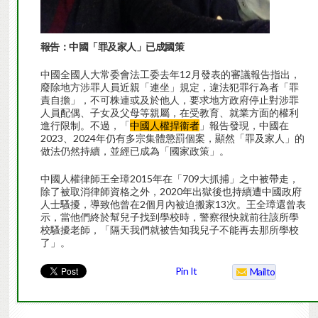
報告：中國「罪及家人」已成國策
中國全國人大常委會法工委去年12月發表的審議報告指出，
廢除地方涉罪人員近親「連坐」規定，違法犯罪行為者「罪
責自擔」，不可株連或及於他人，要求地方政府停止對涉罪
人員配偶、子女及父母等親屬，在受教育、就業方面的權利
進行限制。不過，「
中國人權捍衞者
」報告發現，中國在
2023、2024年仍有多宗集體懲罰個案，顯然「罪及家人」的
做法仍然持續，並經已成為「國家政策」。
中國人權律師王全璋2015年在「709大抓捕」之中被帶走，
除了被取消律師資格之外，2020年出獄後也持續遭中國政府
人士騷擾，導致他曾在2個月內被迫搬家13次。王全璋還曾表
示，當他們終於幫兒子找到學校時，警察很快就前往該所學
校騷擾老師，「隔天我們就被告知我兒子不能再去那所學校
了」。
Pin It
Mailto