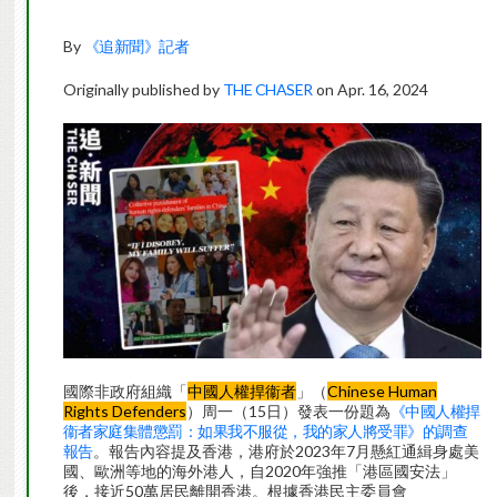
By
《追新聞》記者
Originally published by
THE CHASER
on Apr. 16, 2024
國際非政府組織「
中國人權捍衞者
」（
Chinese Human
Rights Defenders
）周一（15日）發表一份題為
《中國人權捍
衞者家庭集體懲罰：如果我不服從，我的家人將受罪》的調查
報告
。報告內容提及香港，港府於2023年7月懸紅通緝身處美
國、歐洲等地的海外港人，自2020年強推「港區國安法」
後，接近50萬居民離開香港。根據香港民主委員會