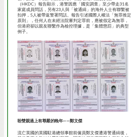
（HKDC）報告顯示，港警因應「國安調查」至少帶走31名
家庭成員問話，另有23人與「被通緝」的海外人士有聯繫被
扣押，5人被帶返警署問話。報告引述國際人權法「無罪推定
原則」，任何人在未經法院審判定罪前，應被假定為無罪，
但港府卻以親友聯繫作為檢控理據，是「集體懲罰」的典型
例子。
盼雙親過上有尊嚴的晚年——鄭文傑
流亡英國的英國駐港總領事館前僱員鄭文傑遭港警通緝後，