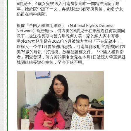
6歲兒子、4歲女兒被送入河南省新鄉市一間精神病院；隔
年，她於院中誕下一女，再被移送到看守所拘留，兩名子女
仍留在精神病院。
根據「全國人權捍衞網絡」（National Rights Defense
Network）報告顯示，何方美的6歲兒子在未經過任何親屬同
意下，被送往長期向警方舉報何方美一家的線人家中寄養，
另外2名女兒則是在2023年9月被院方宣稱「不在紀錄中」。
維權人士今年1月曾發佈消息指，河南輝縣政府官員誘騙何方
美75歲的母親「打指模」放棄監護權文件。「中國人權捍衞
者」調查發現，何方美的兩名女兒在本月1日被院方帶至輝縣
城關鎮鎮長辦公室後，至今下落不明。