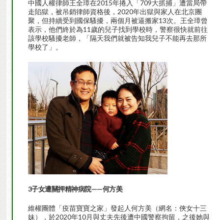
中國人權律師王全璋在2015年捲入「709大抓捕」遭當局帶
走陷獄，被吊銷律師資格後，2020年出獄與家人在北京團
聚，但持續受到國保騷擾，兩個月被逼搬家13次。王全璋曾
表示，他們終於為11歲的兒子找到學校時，警察很快就前往
該學校騷擾老師，「隔天我們就被告知我兒子不能再去那所
學校了」。
3子女遭關押精神病院——何方美
維權團體「疫苗寶寶之家」發起人何方美（網名：俠女十三
妹），於2020年10月與丈夫先後遭中國警察拘留，之後她與