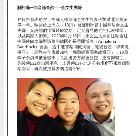
關押滿一年音訊杳然——余文生夫婦
在報告發表前夕，中國人權律師余文生與妻子艷遭北京拘留
滿一年。歐盟於上周六（13日）發聲明呼籲中國釋放余文生
夫婦，允許他們獲得醫療協助、定期會見他們的代表律師，
以及與家人聯繫。2023年4月13日，余文生夫婦前往歐盟駐
中國使館準備與訪華的德國外長貝爾博克（Annalena
Baerbock）會面，途中遭警察攔截拘留，隨後被控「尋釁滋
事罪」，許艷去年底被加控「煽動顛覆國家政權罪」，19歲
獨子余鎮洋被逼輟學，長期遭警方嚴密監控，患有抑鬱症，
先後傳出2次自殺消息，上月傳出在北京公共場所不服維穩警
察管束，再次被控襲警關進看守所。