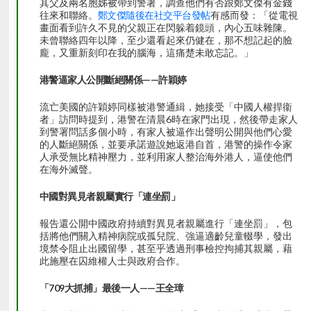
其父及兩名胞姊被帶到警署，調查他們有否跟鄭文傑有金錢
往來和聯絡。
鄭文傑隨後在社交平台發帖
有感而發：「從電視
畫面看到許久不見的父親正在閃躲着鏡頭，內心五味雜陳。
未曾聯絡四年以降，至少還看起來仍健在，那不想記起的臉
龐，又重新刻印在我的腦海，這痛楚未敢忘記。」
港警逼家人公開斷絕關係——許穎婷
流亡美國的許穎婷同樣被港警通緝，她接受「中國人權捍衞
者」訪問時提到，港警在清晨6時在家門出現，然後帶走家人
到警署問話多個小時，有家人被逼作出聲明公開與他們心愛
的人斷絕關係，並要承諾遊說她返港自首，港警的操作令家
人承受無比精神壓力，並利用家人整治海外港人，逼使他們
在海外滅聲。
中國對異見者親屬實行「連坐罰」
報告還公開中國政府持續對異見者親屬進行「連坐罰」，包
括將他們關入精神病院或孤兒院、強逼適齡兒童輟學，發出
境禁令阻止出國留學，甚至乎透過刑事檢控拘捕其親屬，藉
此施壓在囚維權人士與政府合作。
「709大抓捕」最後一人——王全璋