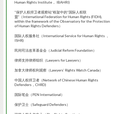
Human Rights Institute， IBAHRI)
“保护人权捍卫者观察站”框架中的“国际人权联
盟”（International Federation for Human Rights (FIDH),
within the framework of the Observatory for the Protection
of Human Rights Defenders）
国际人权服务社（International Service for Human Rights ，
ISHR)
民间司法改革基金会（Judicial Reform Foundation）
律师支持律师组织（Lawyers for Lawyers）
加拿大律师权利观察（Lawyers’ Rights Watch Canada）
中国人权捍卫者（Network of Chinese Human Rights
Defenders，CHRD)
国际笔会（PEN International）
保护卫士（Safeguard Defenders）