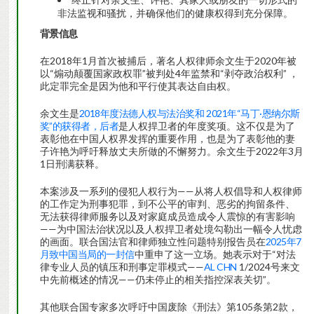
非法监视和骚扰，并确保他们的健康权得到充分保障。
背景信息
在2018年1月首次被捕后，著名人权律师余文生于2020年被
以“煽动颠覆国家政权罪”被判处4年监禁和“剥夺政治权利” ，
此定罪完全是因为他和平行使其表达自由权。
余文生是
2018年度法德人权与法治奖和
2021年“马丁·恩纳尔斯
奖”的获得者，后者
是人权捍卫者的年度奖项。这不仅是为了
表彰他在中国人权界发挥的重要作用，也是为了表彰他的妻
子许艳为呼吁释放丈夫所做的不懈努力。余文生于2022年3月
1日刑满获释。
本案涉及一系列的侵犯人权行为——从将人权倡导和人权律师
的工作定为刑事犯罪，到不公平的审判、恶劣的拘留条件、
无法获得律师服务以及对家庭成员造成令人震惊的有害影响
——为中国法治状况以及人权捍卫者处境勾勒出一幅令人忧虑
的画面。联合国法官和律师独立性问题特别报告员在
2025年7
月致中国当局的一封信
中重申了这一立场。她表示对于“对法
律专业人员的镇压和刑事定罪模式——
AL CHN
1/2024号来文
中先前概述的情况——仍未停止的相关指控深表关切”。
其他联合国专家多次呼吁中国废除《刑法》第105条第2款，