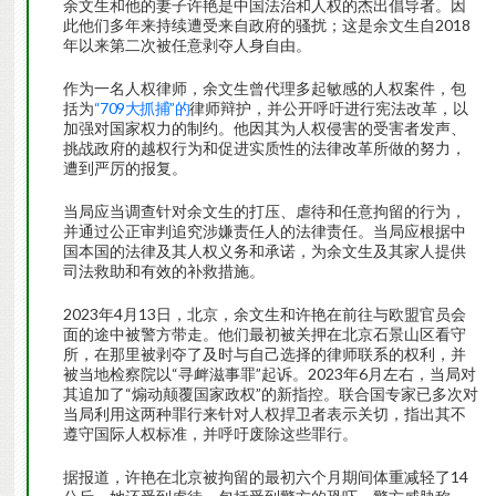
余文生和他的妻子许艳是中国法治和人权的杰出倡导者。因
此他们多年来持续遭受来自政府的骚扰；这是余文生自2018
年以来第二次被任意剥夺人身自由。
作为一名人权律师，余文生曾代理多起敏感的人权案件，包
括为
“709大抓捕”的
律师辩护，并公开呼吁进行宪法改革，以
加强对国家权力的制约。他因其为人权侵害的受害者发声、
挑战政府的越权行为和促进实质性的法律改革所做的努力，
遭到严厉的报复。
当局应当调查针对余文生的打压、虐待和任意拘留的行为，
并通过公正审判追究涉嫌责任人的法律责任。当局应根据中
国本国的法律及其人权义务和承诺，为余文生及其家人提供
司法救助和有效的补救措施。
2023年4月13日，北京，余文生和许艳在前往与欧盟官员会
面的途中被警方带走。他们最初被关押在北京石景山区看守
所，在那里被剥夺了及时与自己选择的律师联系的权利，并
被当地检察院以“寻衅滋事罪”起诉。2023年6月左右，当局对
其追加了“煽动颠覆国家政权”的新指控。联合国专家已多次对
当局利用这两种罪行来针对人权捍卫者表示关切，指出其不
遵守国际人权标准，并呼吁废除这些罪行。
据报道，许艳在北京被拘留的最初六个月期间体重减轻了14