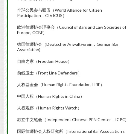
全球公民参与联盟（World Alliance for Citizen
Participation，CIVICUS）
欧洲律师协会理事会（Council of Bars and Law Societies of
Europe, CCBE)
德国律师协会（Deutscher Anwaltverein，German Bar
Association)
自由之家（Freedom House）
前线卫士（Front Line Defenders）
人权基金会（Human Rights Foundation, HRF）
中国人权（Human Rights in China）
人权观察（Human Rights Watch）
独立中文笔会（Independent Chinese PEN Center，ICPC)
国际律师协会人权研究所（International Bar Association’s