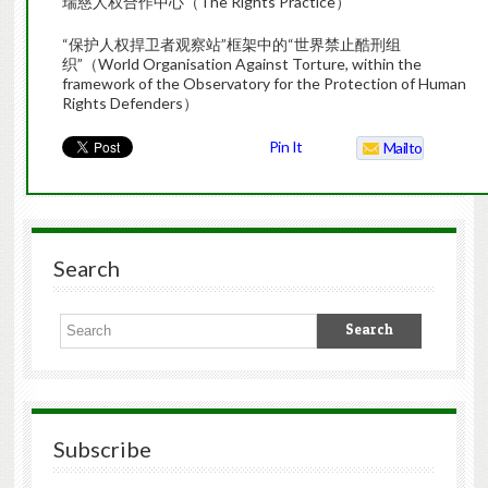
瑞慈人权合作中心（The Rights Practice）
“保护人权捍卫者观察站”框架中的“世界禁止酷刑组
织”（World Organisation Against Torture, within the
framework of the Observatory for the Protection of Human
Rights Defenders）
Pin It
Mailto
Search
Subscribe