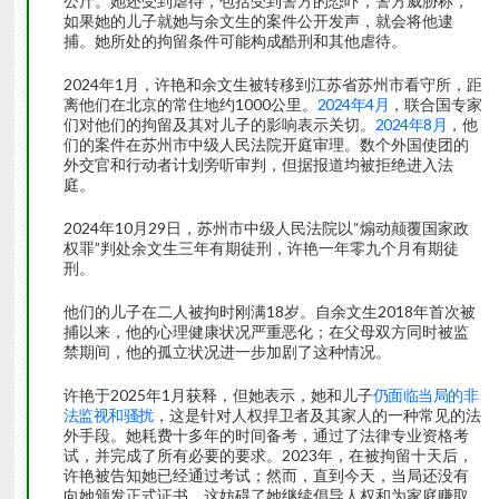
公斤。她还受到虐待，包括受到警方的恐吓，警方威胁称，
如果她的儿子就她与余文生的案件公开发声，就会将他逮
捕。她所处的拘留条件可能构成酷刑和其他虐待。
2024年1月，许艳和余文生被转移到江苏省苏州市看守所，距
离他们在北京的常住地约1000公里。
2024年4月
，联合国专家
们对他们的拘留及其对儿子的影响表示关切。
2024年8月
，他
们的案件在苏州市中级人民法院开庭审理。数个外国使团的
外交官和行动者计划旁听审判，但据报道均被拒绝进入法
庭。
2024年10月29日，苏州市中级人民法院以“煽动颠覆国家政
权罪”判处余文生三年有期徒刑，许艳一年零九个月有期徒
刑。
他们的儿子在二人被拘时刚满18岁。自余文生2018年首次被
捕以来，他的心理健康状况严重恶化；在父母双方同时被监
禁期间，他的孤立状况进一步加剧了这种情况。
许艳于2025年1月获释，但她表示，她和儿子
仍面临当局的非
法监视和骚扰
，这是针对人权捍卫者及其家人的一种常见的法
外手段。她耗费十多年的时间备考，通过了法律专业资格考
试，并完成了所有必要的要求。2023年，在被拘留十天后，
许艳被告知她已经通过考试；然而，直到今天，当局还没有
向她颁发正式证书。这妨碍了她继续倡导人权和为家庭赚取