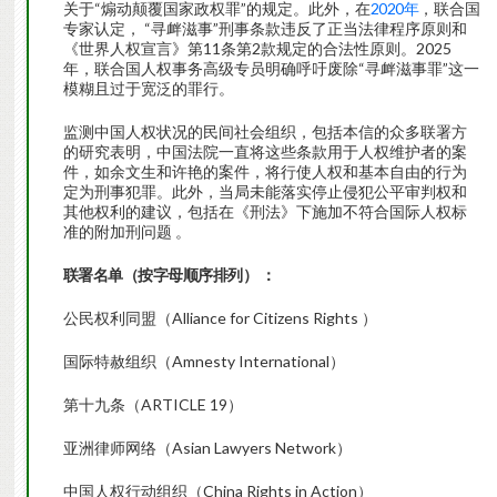
关于“煽动颠覆国家政权罪”的规定。此外，在
2020年
，联合国
专家认定， “寻衅滋事”刑事条款违反了正当法律程序原则和
《世界人权宣言》第11条第2款规定的合法性原则。2025
年，联合国人权事务高级专员明确呼吁废除“寻衅滋事罪”这一
模糊且过于宽泛的罪行。
监测中国人权状况的民间社会组织，包括本信的众多联署方
的研究表明，中国法院一直将这些条款用于人权维护者的案
件，如余文生和许艳的案件，将行使人权和基本自由的行为
定为刑事犯罪。此外，当局未能落实停止侵犯公平审判权和
其他权利的建议，包括在《刑法》下施加不符合国际人权标
准的附加刑问题 。
联署名单（按字母顺序排列）
：
公民权利同盟（Alliance for Citizens Rights ）
国际特赦组织（Amnesty International）
第十九条（ARTICLE 19）
亚洲律师网络（Asian Lawyers Network）
中国人权行动组织（China Rights in Action）