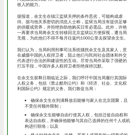
收入的能力。
据报道，余文生在镇江监狱关押的条件恶劣，可能构成虐
待。据与他关系密切的消息人士称，监狱当局没有提供足够
的供暖或营养，并拒绝协助他购买日常必需品。此外，许艳
一再要求当局将余文生转移回北京监狱以方便探视，遭当局
无视，为此他们不得不每月往返约1000公里去探望余文生。
我们认为，当局利用刑事司法系统骚扰余文生及其家人，意
在威慑中国的人权捍卫者，阻止他们与民间社会团体和外交
代表进行合法的和建设性的互动。尽管当局作采取了强硬的
打压手段，中国许多人权捍卫者拒绝保持沉默。
在余文生获释日期临近之际，我们呼吁中国当局履行其国际
人权义务，包括《禁止酷刑公约》和《经济、社会、文化权
利国际公约》规定的义务。我们敦促当局：
确保余文生在刑满释放后能够与家人在北京团聚，且
不受任何额外限制；
确保余文生能够自由行使其人权，包括迁徙自由权和
表达自由权，并确保他能够与其自己选择的任何个人或机
构进行联络；以及
终止针对余文生、许艳、其家人或朋友的一切形式的