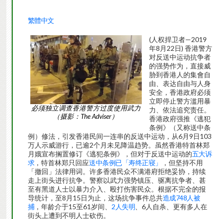
繁體中文
(人权捍卫者—2019
年8月22日) 香港警方
对反送中运动抗争者
的强势作为，直接威
胁到香港人的集會自
由、表达自由与人身
安全，香港政府必须
立即停止警方滥用暴
必须独立调查香港警方过度使用武力
力、依法追究责任。
（摄影：The Adviser）
香港政府强推《逃犯
条例》（又称送中条
例）修法，引发香港民间一连串的反送中运动，从6月9日103
万人示威游行，已逾2个月未见降温趋势。虽然香港特首林郑
月娥宣布搁置修订《逃犯条例》，但对于反送中运动的
五大诉
求
，特首林郑只回应
送中条例已「寿终正寝」
，但坚持不用
「撤回」法律用词。许多香港民众不满港府拒绝妥协，持续
走上街头进行抗争。警察以武力强势镇压、驱离抗争者、甚
至有黑道人士以暴力介入、殴打伤害民众。根据不完全的报
导统计，至8月15日为止，这场抗争事件总共
造成748人被
捕
，年龄介于15至61岁间、
2人失明
、6人自杀、更有多人在
街头上遭到不明人士砍伤。