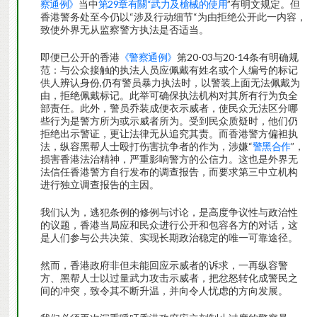
察通例》
当中
第29章有關“武力及槍械的使用
”有明文规定。但
香港警务处至今仍以“涉及行动细节“为由拒绝公开此一内容，
致使外界无从监察警方执法是否适当。
即便已公开的香港
《警察通例》
第20-03与20-14条有明确规
范：与公众接触的执法人员应佩戴有姓名或个人编号的标记
供人辨认身份,仍有警员暴力执法时，以警装上面无法佩戴为
由，拒绝佩戴标记。此举可确保执法机构对其所有行为负全
部责任。此外，警员乔装成便衣示威者，使民众无法区分哪
些行为是警方所为或示威者所为。受到民众质疑时，他们仍
拒绝出示警证，更让法律无从追究其责。而香港警方偏袒执
法，纵容黑帮人士殴打伤害抗争者的作为，涉嫌“
警黑合作
”，
损害香港法治精神，严重影响警方的公信力。这也是外界无
法信任香港警方自行发布的调查报告，而要求第三中立机构
进行独立调查报告的主因。
我们认为，逃犯条例的修例与讨论，是高度争议性与政治性
的议题，香港当局应和民众进行公开和包容各方的对话，这
是人们参与公共决策、实现长期政治稳定的唯一可靠途径。
然而，香港政府非但未能回应示威者的诉求，一再纵容警
方、黑帮人士以过量武力攻击示威者，把忿怒转化成警民之
间的冲突，致令其不断升温，并向令人忧虑的方向发展。