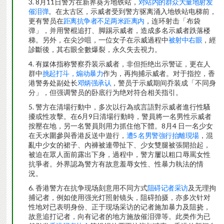
8月11日警方在新界葵芳地铁站，
对站内的群众大量地射发
催泪弹
。在太古区，示威者受到警方驱离涌入地铁站电梯前，
更有警员在
距离抗争者不足两米距离内
，连环射击「布袋
弹」，并用警棍追打、脚踢示威者，造成多名示威者跌落楼
梯。另外，在尖沙咀，一位女子在示威過程中
被射中右眼
，經
診斷後，其右眼全數爆裂，永久失去視力。
有媒体指称警察乔装示威者，非但拒绝出示警证，更在人
群中
挑起打斗，煽动暴力
作为，再拘捕示威者。对于指控，香
港警务处副处长
邓炳强承认
，警员于示威期间乔装成「不同身
分」，但强调警员的卧底行为绝对符合相关指引。
警方在清場行動中，多次以行為或言語對示威者進行性騷
擾或性攻擊。在6月9日清場行動時，警員將一名男性示威者
按壓在地，另一名警員則用力抓住他下體。8月4 日一名少女
在天水圍參與香港反送中遊行，
遭5 名男警強行抬離現場
，混
亂中少女的裙子、內褲被連帶扯下、少女雙腿被張開抬起，
被迫在眾人面前露出下身，過程中，警方屢以粗口辱罵女性
抗爭者。外界認為警方有故意羞辱女性、性暴力執法的情
況。
香港警方在抗争现场刻意用不同方式
阻碍记者采访
及无理拘
捕记者，例如使用强光灯照射镜头，阻碍拍摄，亦多次针对
性地对已表明身份、正于现场采访的记者施加暴力及阻挠，
故意追打记者，向有记者的地方施放催泪弹等。此类作为已