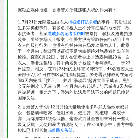
据独立媒体报道，香港警方涉嫌违犯人权的作为有：
7月21日元朗发生白衣人
持器追打抗争者
的事件，其后也发
生多宗类似事件。有多名持棍人士不分青红皂白地殴打、砍
杀抗争者，甚至
造成多名记者采访时
被拳打、骚扰及抢走拍摄
装备。虽经在场人士报案，但警方没有采取任何行动阻止白
衣人的殴打行为，也没有拘捕任何在场发动暴力人士。此案
于一个月内，律政司以证据不足为由拒绝对施袭者作出任何
检控。直至8月22日， 警方在记者会上才透露拘捕28名「白
衣人」涉非法集结，其中两名男子被控「参与暴动」，于23
日提堂。相反，在7月28日的上环警民冲突中，45名被控人士
全部于7月31日在东区裁判法院提堂。警务署及律政司在短时
间3天内完成「搜证」，并以“暴动罪”起诉大量示威者。黑社
会无差别攻击无辜市民一个月内未被起诉，与示威者3天内极
速被起诉，相比之下，香港的执法及司法不公的问题已喚起
国际关注。
香港警方于6月12日开始大量地使用多种武力驱散示威群
众，包括胡椒喷雾、催泪水剂、催泪弹、胡椒球、橡胶子
弹、海绵弹等非致命武器。这些武力甚至被用来对付一些明
显无反抗、无使用暴力的现场人士，在7.28集会中，警方被指
控以已上膛长枪
瞄准民众头部
。