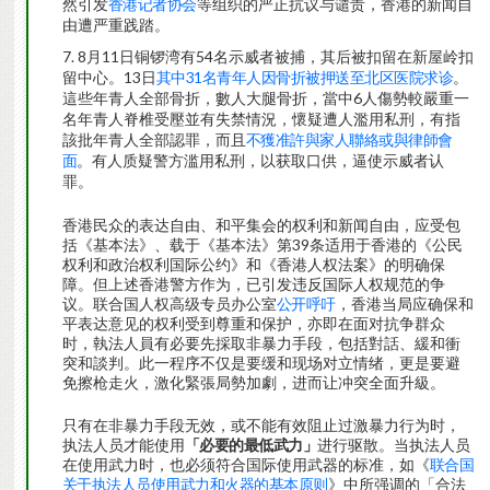
然引发
香港记者协会
等组织的严正抗议与谴责，香港的新闻自
由遭严重践踏。
8月11日铜锣湾有54名示威者被捕，其后被扣留在新屋岭扣
留中心。13日
其中31名青年人因骨折被押送至北区医院求诊
。
這些年青人全部骨折，數人大腿骨折，當中6人傷勢較嚴重一
名年青人脊椎受壓並有失禁情況，懷疑遭人濫用私刑，有指
該批年青人全部認罪，而且
不獲准許與家人聯絡或與律師會
面
。有人质疑警方滥用私刑，以获取口供，逼使示威者认
罪。
香港民众的表达自由、和平集会的权利和新闻自由，应受包
括《基本法》、载于《基本法》第39条适用于香港的《公民
权利和政治权利国际公约》和《香港人权法案》的明确保
障。但上述香港警方作为，已引发违反国际人权规范的争
议。联合国人权高级专员办公室
公开呼吁
，香港当局应确保和
平表达意见的权利受到尊重和保护，亦即在面对抗争群众
时，執法人員有必要先採取非暴力手段，包括對話、緩和衝
突和談判。此一程序不仅是要缓和现场对立情绪，更是要避
免擦枪走火，激化緊張局勢加劇，进而让冲突全面升級。
只有在非暴力手段无效，或不能有效阻止过激暴力行为时，
执法人员才能使用
「必要的最低武力」
进行驱散。当执法人员
在使用武力时，也必须符合国际使用武器的标准，如《
联合国
关于执法人员使用武力和火器的基本原则
》中所强调的「合法