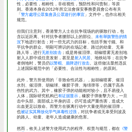
性，必要性，相称性，非歧视性，预防性和问责制」等原
则。香港本身在2012年所立法會保安事務委員會公布有关
「
警方處理公眾集會及公眾遊行的事宜
」文件中，也作出相关
规范。
但我们注意到，香港警方人士在抗争现场的的驱散行动，包
含以近距离、针对抗争者腰部以上的部位、
未有舉旗警告的情
況
下地进行射击；对一些无武力的目标，包括手無寸鐵、和
平抗争的群众、明顯可辨识的在场記者、路过的幼童、无辜
路人等，进行
无差别攻击
；或是将催泪弹、胡椒喷雾无差别地
射入人群中或任意发射，甚至是
射入民居
、地铁站等；在抗争
者倒地时，警员仍
以警棍、盾牌进行攻击
。这些做法显然违反
上述国际规范中的「必要性、合法性与相称性」的原则。
此外，警方所使用的「非致命性武器」，如胡椒喷雾、催泪
水剂、催泪弹、胡椒球、橡胶子弹、海绵弹等，仍属于高杀
伤性的武力。其中，橡胶子弹的动能相对较小，且不易侵入
人体，国际研究机构已
有证据显示
，橡胶子弹衝擊力大，一旦
击中头部、面部或上半身的话，仍可造成严重伤害，造成大
出血更足以致命。而警方在驱离行动中大量使用的催泪弹，
也
被证实其释放化学气体毒性过强
，对抗争者或无辜受到波及
的路人、幼童、老年人造成健康的危害。
然而，攸关上述警方使用武力的程序、权责与规范，都在
《警