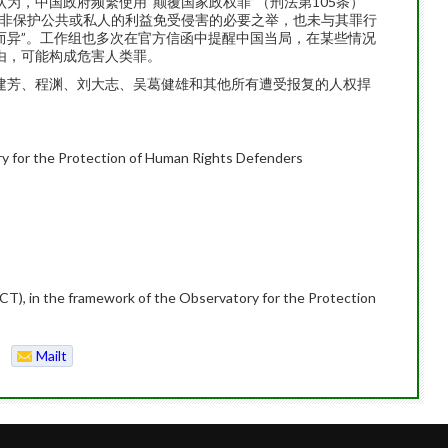
为，中国政府频繁使用“颠覆国家政权罪”（刑法第105条）
既非保护公共或私人的利益免受侵害的必要之举，也未与其罪行
而异”。工作组也多次在官方信函中提醒中国当局，在某些情况
由，可能构成危害人类罪。
建芳、程渊、刘大志、吴葛健雄和其他所有遭受报复的人权捍
ry for the Protection of Human Rights Defenders
T), in the framework of the Observatory for the Protection
Mailt
o