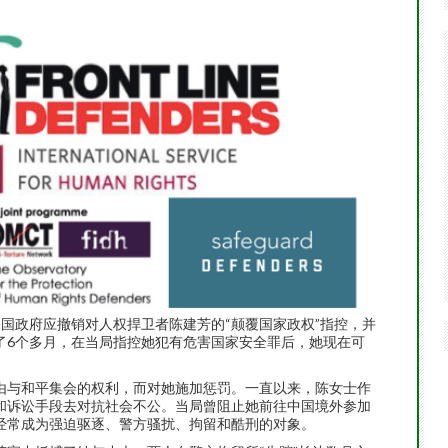
促中国政府应撤销对人权捍卫者陈建芳的“颠覆国家政权”指控，并
了6个多月，在当局指控她犯有危害国家安全罪后，她现在可
由与和平集会的权利，而对她施加惩罚。一直以来，陈女士作
和诉讼手段去对抗社会不公。当局曾阻止她前往中国境外参加
经常成为强迫驱逐、警方骚扰、拘留和酷刑的对象。