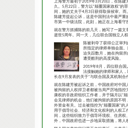
上海警方最初于2019年3月20日，在陈
久。5月22日，警方以“颠覆国家政权”
间，她的丈夫于4月3日获得取保候审。而上
陈建芳提起公诉，这是中国刑法中最严重
市第一中级法院，此刻，她正在上海看守
就在警方抓捕陈的前几天，她写了一篇文章
逝世5周年。同一天，几位联合国独立人
陈被剥夺了获得公正审判
所指定的律师单独会面。
迫失踪数月，她在拘留所
遭受酷刑的高度风险。
2019年8月，四位联
法接触她的律师和家人，
长在9月发表的关于“与联合国及其机制合
就在陈建芳被起诉之前，中国政府对中国
被拘留的人权捍卫者都被当局严厉地指控为
康权的非政府组织工作者，并于隔月以“颠
会见律师的机会，他们被拘留的原因不明
外资金有关。过去被指控为“颠覆国家”的
用于倡导社会、经济和文化权利的人权工作
间，这些组织致力于倡导环境权、住房权
外，中国政府也进一步地采取措施，将人权