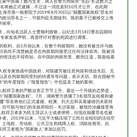
建芳家中抓捕了她与丈夫，两人在警方拘留所“失踪”长达数月之
的罪名将她正式逮捕，不过这一消息直到10月才公开。在此期
海市第一检察院于2019年8月30日以“颠覆国家政权”罪名对
的政治罪名之一，可能判处无期徒刑。陈的案子已被移交上海
所候审。
，向知名活跃人士曹顺利致敬，以纪念3月14日曹在囚期间
权专家发表声明，再度呼吁对曹的死因进行调查。
的权利。自3月份以来，在整个拘留期间，她没有被允许与她
目前尚不清楚她是否在拘留期间接受过任何法律咨询。陈被强
的情况也不得而知。在中国的拘留所里，酷刑泛滥，陈面临着
合国人权专家致函中国政府，对陈建芳被任意拘留和强迫失踪、无
以及在拘留期间受到的待遇等等问题，表示关切。联合国秘书
作”的年度报告（“报复报告”）中也提及了她的案例。
人权捍卫者的严酷迫害正节节上升。最近一个升级的态势是，
“颠覆国家政权”。7月，湖南警方抓捕了3名倡导反歧视和健
覆”罪名将他们正式逮捕。程渊、刘大志和吴葛健雄仍未获得
，但可能与他们的非政府组织－长沙富能，被指控涉嫌接受海
人权捍卫者多为民主异议人士或者律师，但现在颠覆罪名也被
者。2013年以来，习近平大幅压缩了公民社会组织的活动空
、土地权、劳动权、公共卫生和残障人权、消除歧视等。此
捍卫者视为“国家敌人”来加以惩罚。