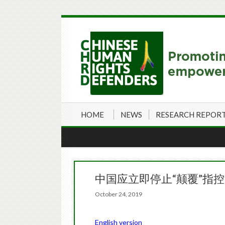
HOME
NEWS
RESEARCH REPOR
中国应立即停止“颠覆”指
October 24, 2019
English version