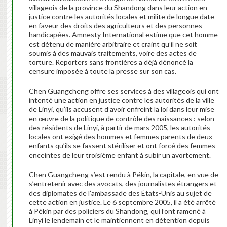
villageois de la province du Shandong dans leur action en
justice contre les autorités locales et milite de longue date
en faveur des droits des agriculteurs et des personnes
handicapées. Amnesty International estime que cet homme
est détenu de manière arbitraire et craint qu’il ne soit
soumis à des mauvais traitements, voire des actes de
torture. Reporters sans frontières a déjà dénoncé la
censure imposée à toute la presse sur son cas.
Chen Guangcheng offre ses services à des villageois qui ont
intenté une action en justice contre les autorités de la ville
de Linyi, qu’ils accusent d’avoir enfreint la loi dans leur mise
en œuvre de la politique de contrôle des naissances : selon
des résidents de Linyi, à partir de mars 2005, les autorités
locales ont exigé des hommes et femmes parents de deux
enfants qu’ils se fassent stériliser et ont forcé des femmes
enceintes de leur troisième enfant à subir un avortement.
Chen Guangcheng s’est rendu à Pékin, la capitale, en vue de
s’entretenir avec des avocats, des journalistes étrangers et
des diplomates de l’ambassade des États-Unis au sujet de
cette action en justice. Le 6 septembre 2005, il a été arrêté
à Pékin par des policiers du Shandong, qui l’ont ramené à
Linyi le lendemain et le maintiennent en détention depuis