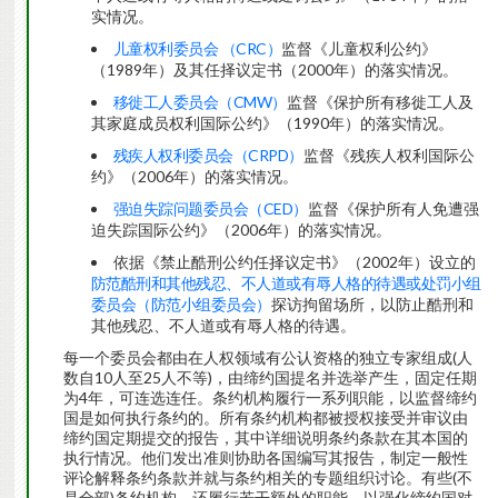
实情况。
儿童权利委员会 （CRC）
监督《儿童权利公约》
（1989年）及其任择议定书（2000年）的落实情况。
移徙工人委员会（CMW）
监督《保护所有移徙工人及
其家庭成员权利国际公约》（1990年）的落实情况。
残疾人权利委员会（CRPD）
监督《残疾人权利国际公
约》（2006年）的落实情况。
强迫失踪问题委员会（CED）
监督《保护所有人免遭强
迫失踪国际公约》（2006年）的落实情况。
依据《禁止酷刑公约任择议定书》（2002年）设立的
防范酷刑和其他残忍、不人道或有辱人格的待遇或处罚小组
委员会（防范小组委员会）
探访拘留场所，以防止酷刑和
其他残忍、不人道或有辱人格的待遇。
每一个委员会都由在人权领域有公认资格的独立专家组成(人
数自10人至25人不等)，由缔约国提名并选举产生，固定任期
为4年，可连选连任。条约机构履行一系列职能，以监督缔约
国是如何执行条约的。所有条约机构都被授权接受并审议由
缔约国定期提交的报告，其中详细说明条约条款在其本国的
执行情况。他们发出准则协助各国编写其报告，制定一般性
评论解释条约条款并就与条约相关的专题组织讨论。有些(不
是全部)条约机构，还履行若干额外的职能，以强化缔约国对