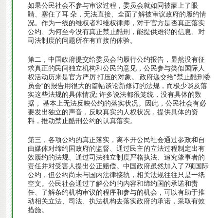
如果公民社会不参与审议过程，委员会就如同被蒙上了眼
睛、塞住了耳 朵，无法直接、全面了解被审议政府的履约情
况。作为一线的维权者和维权律师，对于官方是否真正落实
公约、为何至今没有真正禁止酷刑，能提供难得的信息、对
司法制度的问题所在有直接的体验。
第二，中国政府提交给委员会的履行公约报告，显然没有征
求真正的民间独立机构和公民的意见，公民参与类似国际人
权活动历来是官方严厉 打压的对象。 政府递交给“禁止酷刑委
员会”的报告用很大的篇幅谈论新修订的法规，而极少谈及落
实这些法规的具体情况; 许多说法都很笼统，没有具体的数
据， 基本上无法反映公约的落实状况。因此，公民社会有必
要发出独立的声音，反映真实的人权状况，提供具体的资
料，推动禁止酷刑公约的认真落实。
第三，各项公约的真正落实，离不开公民社会通过参政和自
由媒体对缔约国政府的监督、通过民主的立法过程制定出有
效履约的法规、通过司法独立制度严格执法、追究肇事者的
责任并对受害人提出公正赔偿。中国政府虽然加入了7项国际
公约，但公约尚未与国内法律接轨，相关法规往往只是一纸
空文。公民社会通过了解公约的内容和缔约国的承诺和责
任、了解条约机构审议的程序和参与的机会，可以有助于推
动相关立法、司法、执法机构去落实政府的承诺，采取有效
措施。