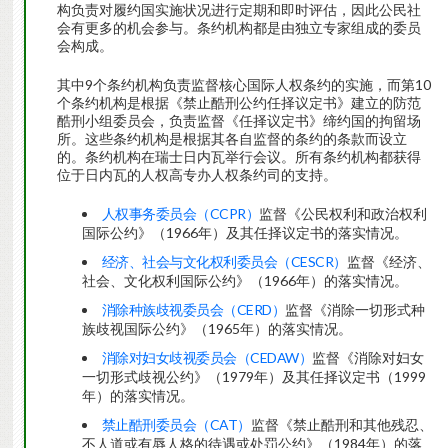
构负责对履约国实施状况进行定期和即时评估，因此公民社
会有更多的机会参与。条约机构都是由独立专家组成的委员
会构成。
其中9个条约机构负责监督核心国际人权条约的实施，而第10
个条约机构是根据《禁止酷刑公约任择议定书》建立的防范
酷刑小组委员会，负责监督《任择议定书》缔约国的拘留场
所。这些条约机构是根据其各自监督的条约的条款而设立
的。条约机构在瑞士日内瓦举行会议。所有条约机构都获得
位于日内瓦的人权高专办人权条约司的支持。
人权事务委员会（CCPR）
监督《公民权利和政治权利
国际公约》（1966年）及其任择议定书的落实情况。
经济、社会与文化权利委员会（CESCR）
监督《经济、
社会、文化权利国际公约》（1966年）的落实情况。
消除种族歧视委员会（CERD）
监督《消除一切形式种
族歧视国际公约》（1965年）的落实情况。
消除对妇女歧视委员会（CEDAW）
监督《消除对妇女
一切形式歧视公约》（1979年）及其任择议定书（1999
年）的落实情况。
禁止酷刑委员会（CAT）
监督《禁止酷刑和其他残忍、
不人道或有辱人格的待遇或处罚公约》（1984年）的落