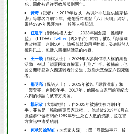
犯，因此被送往勞教所服刑兩年。
黃琦
（記者）：2019年被以「為境外非法提供國家秘
密」等罪名判刑12年。他創辦並運營「六四天網」網站，
秉持1989年民運精神、報導人權新聞。
任建平
（網絡維權人士）：2023年因創建「推牆聯
盟」（LTDW）
Twitter
（現X平台）帳號，被以「顛覆國
家政權罪」判刑10年。該帳號鼓勵用戶翻牆，發表關於人
權與民主、包括六四相關話題的內容。
王一飛
（維權人士）：2024年因參與倡導人權的集會
活動，被以「顛覆國家政權罪」判刑7年半。被捕前，他
曾公開呼籲為六四遇難者討公道，鼓勵大眾銘記六四死難
者。
邵明亮
（異議人士）：2025年被以「尋釁滋事」和
「襲警罪」判刑5年半。2017年，他因在自家門前寫紀念
六四的標語而被警方拘留。
楊紹政
（大學教授）：自2023年被捕後被判刑4年
半，罪名是「煽動顛覆國家政權」。他曾於2019年6月在
微信群中發布關於1989年學生死亡人數的資訊，並在警
方審訊中遭受酷刑。
何斌
與
徐彩虹
（企業家夫婦）：因「尋釁滋事罪」於