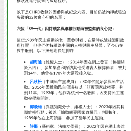
權狀況進行調查的國別程序。
以下是CHRD收錄的因參與或紀念六四、目前仍被拘押或強迫
失蹤的32位良心犯的名單：
六位「
89
一代」因持續參與維權行動而被監禁的良心犯：
這些1989年民主運動的老一輩參與者，在當時或隨後遭到政
府打壓，但他們仍持續為中國的人權與民主發聲，至今仍在
獄中服刑。以下按刑期長短排序：
趙海通
（維權人士）：2014年因在網上發言（包括關
於六四）、參加集會和探訪其他受迫害人權捍衛者，被判
刑14年。他曾在1989年大屠殺後入獄。
呂耿松
（中國民主黨成員）：80年代開始參與民主活
動。2016年因推動民主倡議被以「顛覆國家政權罪」判
刑11年。1993年，他作為杭州一名教師，因支持民主運
動被學校開除。
郭飛雄
（異議知識分子、維權人士）：2023年因其長
期維權行動，被以「煽動顛覆國家政權罪」判刑8年。
1989年他在上海讀書，參加了當年民主運動。
許那
（藝術家、法輪功學員）：2022年因在網上表達