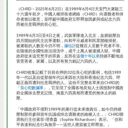
（CHRD – 2025年6月2日）在1989年6月4日天安門大屠殺三
十六週年前夕，中國人權捍衛者網絡（CHRD）向遇難者和倖
存者致以敬意，並呼籲中國政府立即釋放因參與或紀念六四
而被任意羈押的良心犯。
1989年6月3日至4日之夜，武裝軍隊進入北京，血腥鎮壓自
四月開始的民主抗爭運動，向和平示威者和民眾開槍掃射。
被屠殺的人數至今仍不明，
據估計
從幾百人至數千死者不等。
在隨後的全國性政治清洗中，成千上萬人被逮捕入獄。中國
政府從未追究兇手的罪責，反而在這
幾十年以來
持續不斷地迫
害受害者、家屬，以及所有努力銘記六四的人。
CHRD收集記載了目前在押的32位良心犯的案例，包括1989
年一代以及自從那個年代以來因在大陸和香港紀念六四、呼
籲正義而遭到任意羈押的人。這份不完整名單來自CHRD的
「
良心犯數據庫
」，它呈現了全國各地良知人士因抵制中國政
府企圖抹去歷史記憶、掩蓋六四真相而遭受的無休止的鎮
壓。
「中國政府不僅對1989年的暴行從未承擔責任，如今仍持續
壓制那些參與當年抗議或悼念遇難者的維權人士，」CHRD聯
席執行主任索菲·理查森（Sophie Richardson）表示。「但和
平表達和紀念行為無罪——這些人應當被立即釋放。」