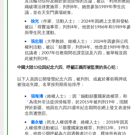
其法輪功信仰及關於新冠疫情的言論，被以「利用邪教組
織破壞法律實施罪」判刑8年。她曾參加1989年學生抗
議，並在天安門廣場絕食。
徐光
（作家、活動人士）：2024年因網上文章與發帖
被以「尋釁滋事罪」判刑4年。他曾於1986年和1989年參
與學生民主運動。
張忠順
（大學教師、維權人士）：2024年因參與公民
權利活動，被以「顛覆罪」判刑4年。他曾是1989年學生
抗議者；2007年任教期間在課堂談及六四，被舉報並因
此被判刑3年。
中國大陸
13
位因紀念六四、呼籲正義而被監禁的良心犯：
以下人員因公開發聲紀念六四，被判刑、或處於審前羈押或
被強迫失蹤。名單按刑期長短排序：
張海濤
（維權人士）：因「煽動顛覆國家政權罪」和
「為境外非法提供情報罪」於2015年被判刑19年，現關
押於新疆。他因在六四25週年紀念期間在網上發文表達悼
念而遭懲罰。
秦永敏
（民生人權倡導者、維權人士）：2018年因其
人權倡導活動被以「顛覆國家政權罪」判刑13年。1993
年，他曾公開呼籲為六四遇難者討公道、釋放所有政治