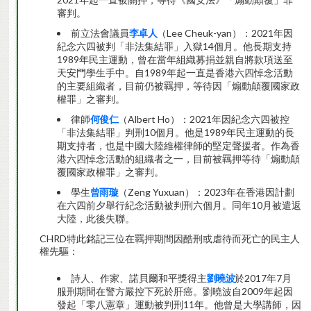
審判。
前立法會議員
李卓人
（Lee Cheuk-yan）：2021年因
紀念六四被判「非法集結罪」入獄14個月。他長期支持
1989年民主運動，曾在當年組織募捐並親自將款項送至
天安門學生手中。自1989年起一直是香港六四悼念活動
的主要組織者，目前仍被羈押，等待因「煽動顛覆國家政
權罪」之審判。
律師
何俊仁
（Albert Ho）：2021年因紀念六四被控
「非法集結罪」判刑10個月。他是1989年民主運動的長
期支持者，也是中國大陸維權律師的堅定聲援者。作為香
港六四悼念活動的組織者之一，目前被羈押等待「煽動顛
覆國家政權罪」之審判。
學生
曾雨璇
（Zeng Yuxuan）：2023年在香港因計劃
在六四前夕舉行紀念活動被判刑六個月。同年10月被遣返
大陸，此後失聯。
CHRD特此銘記三位在羈押期間因酷刑或虐待而死亡的民主人
權先驅：
詩人、作家、諾貝爾和平獎得主
劉曉波
於2017年7月
服刑期間在警方嚴控下死於肝癌。劉曉波自2009年起因
發起「零八憲章」運動被判刑11年。他曾是大學講師，因