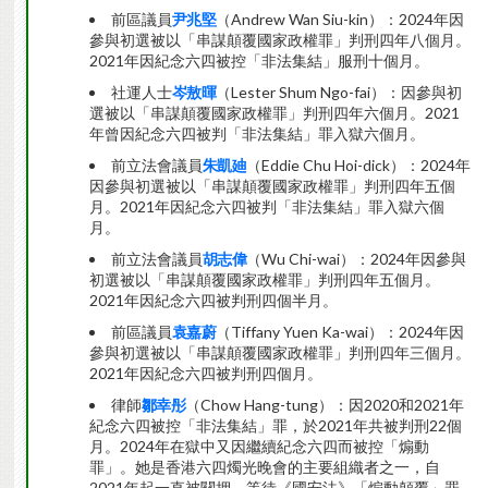
前區議員
尹兆堅
（Andrew Wan Siu-kin）：2024年因
參與初選被以「串謀顛覆國家政權罪」判刑四年八個月。
2021年因紀念六四被控「非法集結」服刑十個月。
社運人士
岑敖暉
（Lester Shum Ngo-fai）：因參與初
選被以「串謀顛覆國家政權罪」判刑四年六個月。2021
年曾因紀念六四被判「非法集結」罪入獄六個月。
前立法會議員
朱凱廸
（Eddie Chu Hoi-dick）：2024年
因參與初選被以「串謀顛覆國家政權罪」判刑四年五個
月。2021年因紀念六四被判「非法集結」罪入獄六個
月。
前立法會議員
胡志偉
（Wu Chi-wai）：2024年因參與
初選被以「串謀顛覆國家政權罪」判刑四年五個月。
2021年因紀念六四被判刑四個半月。
前區議員
袁嘉蔚
（Tiffany Yuen Ka-wai）：2024年因
參與初選被以「串謀顛覆國家政權罪」判刑四年三個月。
2021年因紀念六四被判刑四個月。
律師
鄒幸彤
（Chow Hang-tung）：因2020和2021年
紀念六四被控「非法集結」罪，於2021年共被判刑22個
月。2024年在獄中又因繼續紀念六四而被控「煽動
罪」。她是香港六四燭光晚會的主要組織者之一，自
2021年起一直被關押，等待《國安法》「煽動顛覆」罪