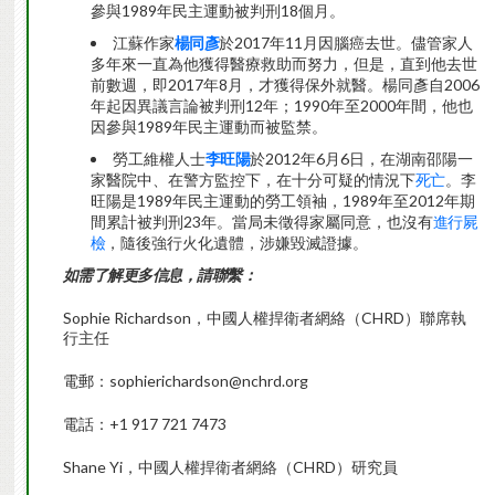
參與1989年民主運動被判刑18個月。
江蘇作家
楊同彥
於2017年11月因腦癌去世。儘管家人
多年來一直為他獲得醫療救助而努力，但是，直到他去世
前數週，即2017年8月，才獲得保外就醫。楊同彥自2006
年起因異議言論被判刑12年；1990年至2000年間，他也
因參與1989年民主運動而被監禁。
勞工維權人士
李旺陽
於2012年6月6日，在湖南邵陽一
家醫院中、在警方監控下，在十分可疑的情況下
死亡
。李
旺陽是1989年民主運動的勞工領袖，1989年至2012年期
間累計被判刑23年。當局未徵得家屬同意，也沒有
進行屍
檢
，隨後強行火化遺體，涉嫌毀滅證據。
如需了解更多信息，請聯繫：
Sophie Richardson，中國人權捍衛者網絡（CHRD）聯席執
行主任
電郵：sophierichardson@nchrd.org
電話：+1 917 721 7473
Shane Yi，中國人權捍衛者網絡（CHRD）研究員