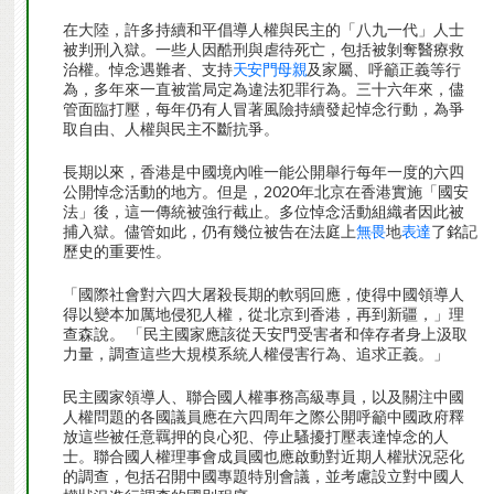
在大陸，許多持續和平倡導人權與民主的「八九一代」人士
被判刑入獄。一些人因酷刑與虐待死亡，包括被剝奪醫療救
治權。悼念遇難者、支持
天安門母親
及家屬、呼籲正義等行
為，多年來一直被當局定為違法犯罪行為。三十六年來，儘
管面臨打壓，每年仍有人冒著風險持續發起悼念行動，為爭
取自由、人權與民主不斷抗爭。
長期以來，香港是中國境內唯一能公開舉行每年一度的六四
公開悼念活動的地方。但是，2020年北京在香港實施「國安
法」後，這一傳統被強行截止。多位悼念活動組織者因此被
捕入獄。儘管如此，仍有幾位被告在法庭上
無畏
地
表達
了銘記
歷史的重要性。
「國際社會對六四大屠殺長期的軟弱回應，使得中國領導人
得以變本加厲地侵犯人權，從北京到香港，再到新疆，」理
查森說。 「民主國家應該從天安門受害者和倖存者身上汲取
力量，調查這些大規模系統人權侵害行為、追求正義。」
民主國家領導人、聯合國人權事務高級專員，以及關注中國
人權問題的各國議員應在六四周年之際公開呼籲中國政府釋
放這些被任意羈押的良心犯、停止騷擾打壓表達悼念的人
士。聯合國人權理事會成員國也應啟動對近期人權狀況惡化
的調查，包括召開中國專題特別會議，並考慮設立對中國人