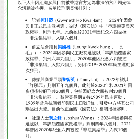
以下人士因組織參與目前被香港官方定為非法的六四燭光悼
念活動被拘押。名單按刑期長短排列：
記者
何桂藍
（Gwyneth Ho Kwai-lam）：2024年因參
與非正式民主派初選，被以《國安法》中「串謀顛覆國家
政權罪」判刑七年。此前她於2021年因紀念六四被控
「非法集結罪」入獄六個月。
前立法會議員
梁國雄
（Leung Kwok-hung，「長
毛」）：2024年因參與民主派初選被以「串謀顛覆國家
政權罪」判刑六年九個月。2020年他因紀念六四被控
「非法集結」入獄六個月，另因2019–2020年民主運動多
次獲刑。
傳媒與商業巨頭
黎智英
（Jimmy Lai）：2022年被以
「詐騙罪」判刑五年九個月。此前於2020年和2021年因
多項指控服刑共20個月，包括因紀念六四被判13個月
「非法集結罪」。黎智英長期支持1989年民主運動，
1989年曾為抗議者印製民主口號T恤，引發中方將其公司
驅逐出大陸。目前他正面臨《國安法》相關指控審判。
社運人士
黃之鋒
（Joshua Wong）：2024年因參與初
選被以「串謀顛覆國家政權罪」判刑四年八個月。2021
年曾因2020年紀念六四被控「非法集結罪」入獄10個
月。