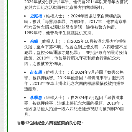
2024年被分別判刑4年半。他們自2014年以來每年因嘗試
參與六四紀念活動而被北京警方拘留或毆打。
史庭福
（維權人士）：2024年因協助來自新疆的訪
民，被以「尋釁滋事罪」判刑3年。2017年，他在南京舉
行六四悼念燭光活動並發表講話，隨後被警方拘留。
1989年時，他曾為學生抗議提供支持。
余錢
（維權人士）：自2022年10月被湖北警方拘捕後
失蹤，至今下落不明。他曾在網上發文稱「六四發聲不是
犯罪，監控公民通訊才是犯罪」，並批評政府的嚴苛疫情
政策。2010年，他曾舉行燭光守夜和絕食行動紀念六
四，之後被警方傳喚。
占友超
（維權人士）：自2024年9月起因「妨害公務
罪」被羈押候審。2019年他曾因「尋釁滋事罪」服刑四
年，2018年在車上掛出紀念六四的標語橫幅後被拘捕並
遭酷刑。
李學惠
（維權人士）：自2024年9月起因「尋釁滋事
罪」被羈押候審，涉嫌上傳紀念六四的視頻。2018年，
他因協助他人拍攝一段六四紀念徒步視頻而被判刑20個
月。
香港
13
位因紀念六四被監禁的良心犯：