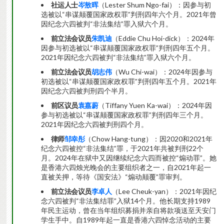
社运人士
岑敖晖
（Lester Shum Ngo-fai）：因参与初
选被以“串谋颠覆国家政权罪”判刑四年六个月。2021年曾
因纪念六四被判“非法集结”罪入狱六个月。
前立法会议员
朱凯迪
（Eddie Chu Hoi-dick）：2024年
因参与初选被以“串谋颠覆国家政权罪”判刑四年五个月。
2021年因纪念六四被判“非法集结”罪入狱六个月。
前立法会议员
胡志伟
（Wu Chi-wai）：2024年因参与
初选被以“串谋颠覆国家政权罪”判刑四年五个月。2021年
因纪念六四被判刑四个半月。
前区议员
袁嘉蔚
（Tiffany Yuen Ka-wai）：2024年因
参与初选被以“串谋颠覆国家政权罪”判刑四年三个月。
2021年因纪念六四被判刑四个月。
律师
邹幸彤
（Chow Hang-tung）：因2020和2021年
纪念六四被控“非法集结”罪，于2021年共被判刑22个
月。2024年在狱中又因继续纪念六四而被控“煽动罪”。她
是香港六四烛光晚会的主要组织者之一，自2021年起一
直被关押，等待《国安法》“煽动颠覆”罪审判。
前立法会议员
李卓人
（Lee Cheuk-yan）：2021年因纪
念六四被判“非法集结罪”入狱14个月。他长期支持1989
年民主运动，曾在当年组织募捐并亲自将款项送至天安门
学生手中。自1989年起一直是香港六四悼念活动的主要