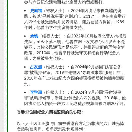
参与六四纪念活动而被北京警方拘留或殴打。
史庭福
（维权人士）：2024年因协助来自新疆的访
民，被以“寻衅滋事罪”判刑3年。2017年，他在南京举行
六四悼念烛光活动并发表讲话，随后被警方拘留。1989
年时，他曾为学生抗议提供支持。
余钱
（维权人士）：自2022年10月被湖北警方拘捕后
失踪，至今下落不明。他曾在网上发文称“六四发声不是
犯罪，监控公民通讯才是犯罪”，并批评政府的严苛疫情
政策。2010年，他曾举行烛光守夜和绝食行动纪念六
四，之后被警方传唤。
占友超
（维权人士）：自2024年9月起因“妨害公务
罪”被羁押候审。2019年他曾因“寻衅滋事罪”服刑四年，
2018年在车上挂出纪念六四的标语横幅后被拘捕并遭酷
刑。
李学惠
（维权人士）：自2024年9月起因“寻衅滋事
罪”被羁押候审，涉嫌上传纪念六四的视频。2018年，他
因协助他人拍摄一段六四纪念徒步视频而被判刑20个月。
香港
13位因纪念六四被监禁的良心犯：
以下人士因组织参与目前被香港官方定为非法的六四烛光悼
念活动被拘押。名单按刑期长短排列：