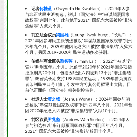
记者
何桂蓝
（Gwyneth Ho Kwai-lam）：2024年因参
与非正式民主派初选，被以《国安法》中“串谋颠覆国家
政权罪”判刑七年。此前她于2021年因纪念六四被控“非法
集结罪”入狱六个月。
前立法会议员
梁国雄
（Leung Kwok-hung，“长毛”）：
2024年因参与民主派初选被以“串谋颠覆国家政权罪”判刑
六年九个月。2020年他因纪念六四被控“非法集结”入狱六
个月，另因2019–2020年民主运动多次获刑。
传媒与商业巨头
黎智英
（Jimmy Lai）：2022年被以“诈
骗罪”判刑五年九个月。此前于2020年和2021年因多项指
控服刑共20个月，包括因纪念六四被判13个月“非法集结
罪”。黎智英长期支持1989年民主运动，1989年曾为抗议
者印制民主口号T恤，引发中方将其公司驱逐出大陆。目
前他正面临《国安法》相关指控审判。
社运人士
黄之锋
（Joshua Wong）：2024年因参与初
选被以“串谋颠覆国家政权罪”判刑四年八个月。2021年曾
因2020年纪念六四被控“非法集结罪”入狱10个月。
前区议员
尹兆坚
（Andrew Wan Siu-kin）：2024年因
参与初选被以“串谋颠覆国家政权罪”判刑四年八个月。
2021年因纪念六四被控“非法集结”服刑十个月。