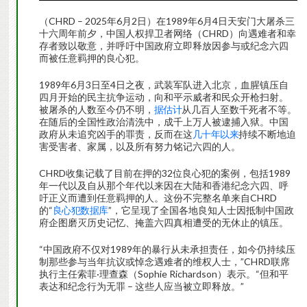
（CHRD – 2025年6月2日）在1989年6月4日天安门大屠杀三
十六周年前夕，中国人权捍卫者网络（CHRD）向遇难者和幸
存者致以敬意，并呼吁中国政府立即释放因参与或纪念六四
而被任意羁押的良心犯。
1989年6月3日至4日之夜，武装军队进入北京，血腥镇压自
四月开始的民主抗争运动，向和平示威者和民众开枪扫射。
被屠杀的人数至今仍不明，
据估计
从几百人至数千死者不等。
在随后的全国性政治清洗中，成千上万人被逮捕入狱。中国
政府从未追究凶手的罪责，反而在这
几十年以来
持续不断地迫
害受害者、家属，以及所有努力铭记六四的人。
CHRD收集记载了目前在押的32位良心犯的案例，包括1989
年一代以及自从那个年代以来因在大陆和香港纪念六四、呼
吁正义而遭到任意羁押的人。这份不完整名单来自CHRD
的“
良心犯数据库
”，它呈现了全国各地良知人士因抵制中国政
府企图磨灭历史记忆、掩盖六四真相遭受的无休止的镇压。
“中国政府不仅对1989年的暴行从未承担责任，如今仍持续压
制那些参与当年抗议或悼念遇难者的维权人士，”CHRD联席
执行主任索菲·理查森（Sophie Richardson）表示。“但和平
表达和纪念行为无罪 – 这些人应当被立即释放。”