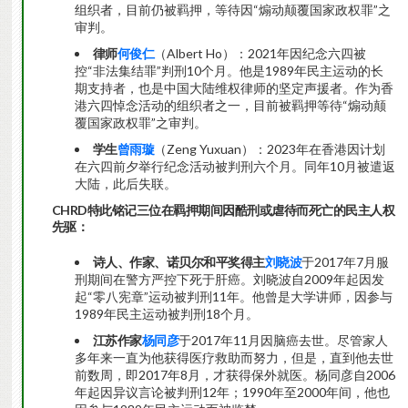
组织者，目前仍被羁押，等待因“煽动颠覆国家政权罪”之
审判。
律师
何俊仁
（Albert Ho）：2021年因纪念六四被
控“非法集结罪”判刑10个月。他是1989年民主运动的长
期支持者，也是中国大陆维权律师的坚定声援者。作为香
港六四悼念活动的组织者之一，目前被羁押等待“煽动颠
覆国家政权罪”之审判。
学生
曾雨璇
（Zeng Yuxuan）：2023年在香港因计划
在六四前夕举行纪念活动被判刑六个月。同年10月被遣返
大陆，此后失联。
CHRD特此铭记三位在羁押期间因酷刑或虐待而死亡的民主人权
先驱：
诗人、作家、诺贝尔和平奖得主
刘晓波
于2017年7月服
刑期间在警方严控下死于肝癌。刘晓波自2009年起因发
起“零八宪章”运动被判刑11年。他曾是大学讲师，因参与
1989年民主运动被判刑18个月。
江苏作家
杨同彦
于2017年11月因脑癌去世。尽管家人
多年来一直为他获得医疗救助而努力，但是，直到他去世
前数周，即2017年8月，才获得保外就医。杨同彦自2006
年起因异议言论被判刑12年；1990年至2000年间，他也