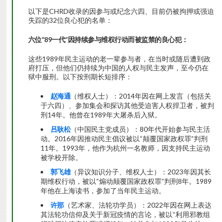
以下是CHRD收录的因参与或纪念六四、目前仍被拘押或强迫
失踪的32位良心犯的名单：
六位
“89一代”因持续参与维权行动而被监禁的良心犯：
这些1989年民主运动的老一辈参与者，在当时或随后遭到政
府打压，但他们仍持续为中国的人权与民主发声，至今仍在
狱中服刑。以下按刑期长短排序：
赵海通
（维权人士）：2014年因在网上发言（包括关
于六四）、参加集会和探访其他受迫害人权捍卫者，被判
刑14年。他曾在1989年大屠杀后入狱。
吕耿松
（中国民主党成员）：80年代开始参与民主活
动。2016年因推动民主倡议被以“颠覆国家政权罪”判刑
11年。1993年，他作为杭州一名教师，因支持民主运动
被学校开除。
郭飞雄
（异议知识分子、维权人士）：2023年因其长
期维权行动，被以“煽动颠覆国家政权罪”判刑8年。1989
年他在上海读书，参加了当年民主运动。
许那
（艺术家、法轮功学员）：2022年因在网上表达
其法轮功信仰及关于新冠疫情的言论，被以“利用邪教组