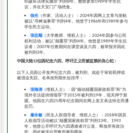
织破坏法律实施罪”判刑8年。她曾参加1989年学生抗
议，并在天安门广场绝食。
徐光
（作家、活动人士）：2024年因网上文章与发帖
被以“寻衅滋事罪”判刑4年。他曾于1986年和1989年参与
学生民主运动。
张忠顺
（大学教师、维权人士）：2024年因参与公民
权利活动，被以“颠覆罪”判刑4年。他曾是1989年学生抗
议者；2007年任教期间在课堂谈及六四，被举报并因此
被判刑3年。
中国大陆
13位因纪念六四、呼吁正义而被监禁的良心犯：
以下人员因公开发声纪念六四，被判刑、或处于审前羁押或
被强迫失踪。名单按刑期长短排序：
张海涛
（维权人士）：因“煽动颠覆国家政权罪”和“为
境外非法提供情报罪”于2015年被判刑19年，现关押于新
疆。他因在六四25周年纪念期间在网上发文表达悼念而遭
惩罚。
秦永敏
（民生人权倡导者、维权人士）：2018年因其
人权倡导活动被以“颠覆国家政权罪”判刑13年。1993
年，他曾公开呼吁为六四遇难者讨公道、释放所有政治
犯，因此被送往劳教所服刑两年。