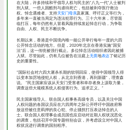
在大陆，许多持续和平倡导人权与民主的“八九一代”人士被判
刑入狱。一些人因酷刑与虐待死亡，包括被剥夺医疗救治
权。悼念遇难者、支持
天安门母亲
及家属、呼吁正义等行为，
多年来一直被当局定为违法犯罪行为。三十六年来，尽管面
临打压，每年仍然有人冒着风险持续发起悼念行动，为争取
自由、人权、民主不断抗争。
长期以来，香港是中国境内唯一能公开举行每年一度的六四
公开悼念活动的地方。但是，2020年北京在香港实施“国安
法”后，这一传统被强行截止。多位悼念活动组织者因此被捕
入狱。尽管如此，仍有几位被告在法庭上
无畏
地
表达
了铭记历
史的重要性。
“国际社会对六四大屠杀长期的软弱回应，使得中国领导人得
以变本加厉地侵犯人权，从北京到香港，再到新疆”，理查森
说。 “民主国家应该从天安门受害者和幸存者身上汲取力量，
调查这些大规模系统人权侵害行为、追求正义。”
民主国家领导人、联合国人权事务高级专员，以及关注中国
人权问题的各国议员应在六四周年之际公开呼吁中国政府释
放这些被任意羁押的良心犯、停止骚扰打压表达悼念的人
士。联合国人权理事会成员国也应启动对近期人权状况恶化
的调查，包括召开中国专题特别会议，并考虑设立对中国人
权状况进行调查的国别程序。