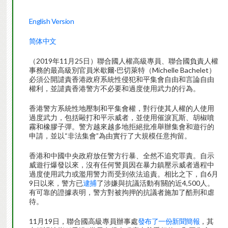
English Version
简体中文
（2019年11月25日）聯合國人權高級專員、聯合國負責人權
事務的最高級別官員米歇爾·巴切萊特（Michelle Bachelet）
必須公開譴責香港政府系統性侵犯和平集會自由和言論自由
權利，並譴責香港警方不必要和過度使用武力的行為。
香港警方系統性地壓制和平集會權，對行使其人權的人使用
過度武力，包括毆打和平示威者，並使用催淚瓦斯、胡椒噴
霧和橡膠子彈。警方越來越多地拒絕批准舉辦集會和遊行的
申請，並以“非法集會”為由實行了大規模任意拘留。
香港和中國中央政府放任警方行暴、全然不追究罪責。自示
威遊行爆發以來，沒有任何警員因在暴力鎮壓示威者過程中
過度使用武力或濫用警力而受到依法追責。相比之下，自6月
9日以來，警方已
逮捕
了涉嫌與抗議活動有關的近4,500人。
有可靠的證據表明，警方對被拘押的抗議者施加了酷刑和虐
待。
11月19日，聯合國高級專員辦事處
發布了一份新聞簡報
，其