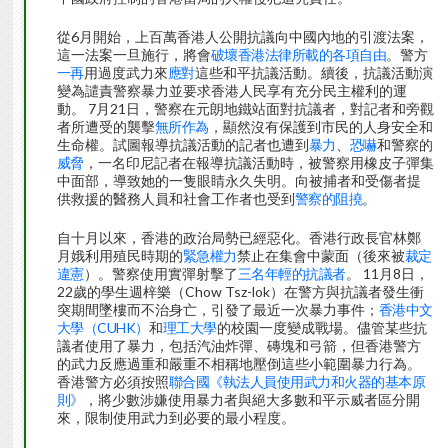
從6月開始，上百萬香港人公開抗議向中國內地的引渡法案，
這一法案一旦施行，將會
破壞香港法律所載的各項自由
。警方
一再
用過度武力來
應對
這些和平抗議活動。續後，抗議活動演
變為譴責警察暴力並要求香港人民享有充分民主權利的運
動。 7月21日，警察在元朗地鐵站面對抗議者，對記者和旁觀
者所遭受的襲擊
無所作為
，顯然沒有保護到市民的人身安全和
生命權。試圖報導抗議活動的記者也遭到
暴力
、
恐嚇
和警察的
威脅
，一名印尼記者在報導抗議活動時，被警察用橡皮子彈集
中面部，導致她的一隻眼睛永久失明。向被捕者和受傷者提
供救援的醫務人員和社會工作者也受到
警察的阻撓
。
自十月以來，香港的政治局勢已經惡化。香港行政長官林鄭
月娥利用殖民時期的
緊急權力
禁止在集會中蒙面（後來被
裁定
違憲
）。警察使用實彈射擊了
三名年輕的抗議者
。 11月8日，
22歲的學生週梓樂（Chow Tsz-lok）在警方與抗議者發生衝
突期間墜樓而不治身亡，引發了最近一次暴力事件；
香港中文
大學（CUHK）
和
理工大學
的校園一度變成戰場。儘管某些抗
議者使用了暴力，包括汽油炸彈、磚塊和弓箭，但香港警方
的武力反應過重和嚴重不相稱地壓倒這些小範圍暴力行為。
香港警方必須按照
聯合國《執法人員使用武力和火器的基本原
則》
，將少數涉嫌使用暴力者與絕大多數和平示威者區分開
來，限制使用武力到必要的最小程度。