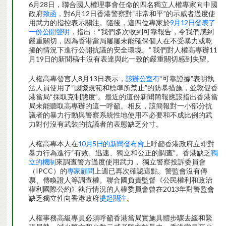
6月28日，聯合國人權理事會任命的四名獨立人權專家向中國
政府
致函
，對6月12日香港警察對“非常和平”的示威者過度使
用武力的指控表示關注。隨後，這四位專家於
9月12日發表了
一份公開聲明
，指出：“我們多次收到可靠報告，令我們感到
嚴重關切，因為香港當局屢屢未能確保個人在不受暴力或乾
擾的情況下進行公開抗議的安全環境。” 我們對人權高專辦11
月19日的新聞稿中沒有表達與此一致的嚴重關切感到失望。
人權高專發言人8月13日表示，
該辦公室有
“可靠證據”表明執
法人員使用了“國際規範和標準所禁止”的防暴措施，並敦促香
港當局“採取克制態度”。最近的這份新聞簡報應該指出香港當
局未能聽取高專辦的這一呼籲。相反，該簡報對一小部分抗
議者的暴力行動與警察系統性地使用不必要和不成比例的武
力對付沒有武裝的抗議者的表態缺乏分寸。
人權高專本人在
10月5日的新聞發布會
上呼籲香港政府立即對
暴力行為進行“有效、迅速、獨立和公正的調查”。香港缺乏
獨
立的機制
來調查警方過度使用武力， 獨立警察投訴委員會
（IPCC）的
專家顧問
上週已再次確認這點。警監會沒有傳
票、傳喚證人等調查權。聯合國負責監督《公民權利和政治
權利國際公約》執行情況的人權委員會曾在2013年對警監會
缺乏獨立性向香港政府
提起關注
。
人權事務高級專員必須呼籲香港當局實施具體步驟去緩和緊