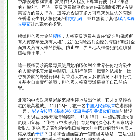
中錯誤地指稱香港“當局在很大程度上尊重行使（和平集會
的）權利”。同時，高級專員辦事處在這份新聞簡報裡沒有譴
責警方的暴力行為。這等於否認了多方可靠來源提供的有關
在香港發生的人權侵犯的
詳實記錄
，並且無視了其他
聯合國獨
立專家
對此表示的擔憂。
根據聯合國大會的
授權
，人權高級專員有責任“促進和保護所
有人實際享受所有人權”，並“在消除當前面臨的障礙和應對全
面實現所有人權的挑戰、防止在世界各地人權侵犯的繼續發
揮積極作用。”
這一授權要求高級專員使用她的職位對全世界任何地方發生
的人權侵犯表示嚴重關切。未能行使這一職責的結果是，因
忽視警察的野蠻行徑和對香港人在絕大多數情況下和平行使
其基本自由實行鎮壓，聯合國人權高專辦損傷了自己的信
譽。
北京的中國政府當局越來越明確地放出信號，它才是掌控香
港的最高權威。 11月16日，數十名
中國人民解放軍
駐港部隊
士兵，
在沒有按照《基本法》須事先得到香港政府邀請
的情況
下，出現在香港街頭清除路障。 11月18日，中國駐英國大使
劉曉明宣稱：“我們（中央政府）有足夠的決心和力量來結束
動亂”。聯合國是否能夠抗衡日益強大的中國政府對聯合國人
權系統的
干預
？目前聯合國面臨的一個關鍵考驗是：它是否對
中國政府控制的香港當局的人權侵犯追究責任。