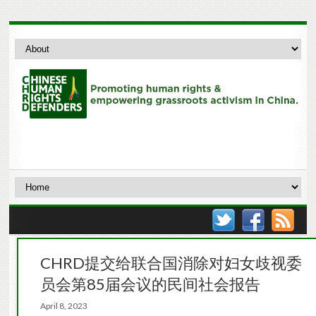
CHRD提交给联合国消除对妇女歧视委
员会第85届会议的民间社会报告
April 8, 2023