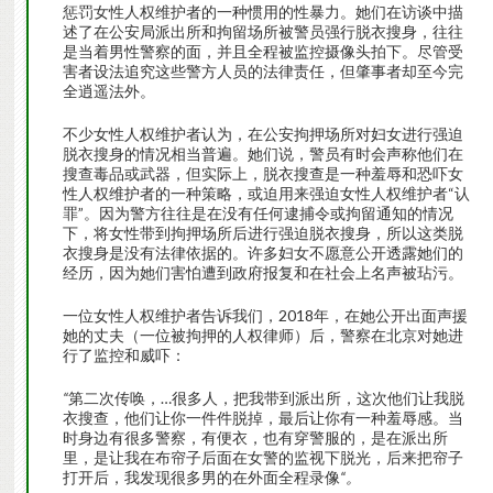
惩罚女性人权维护者的一种惯用的性暴力。她们在访谈中描
述了在公安局派出所和拘留场所被警员强行脱衣搜身，往往
是当着男性警察的面，并且全程被监控摄像头拍下。尽管受
害者设法追究这些警方人员的法律责任，但肇事者却至今完
全逍遥法外。
不少女性人权维护者认为，在公安拘押场所对妇女进行强迫
脱衣搜身的情况相当普遍。她们说，警员有时会声称他们在
搜查毒品或武器，但实际上，脱衣搜查是一种羞辱和恐吓女
性人权维护者的一种策略，或迫用来强迫女性人权维护者“认
罪”。因为警方往往是在没有任何逮捕令或拘留通知的情况
下，将女性带到拘押场所后进行强迫脱衣搜身，所以这类脱
衣搜身是没有法律依据的。许多妇女不愿意公开透露她们的
经历，因为她们害怕遭到政府报复和在社会上名声被玷污。
一位女性人权维护者告诉我们，2018年，在她公开出面声援
她的丈夫（一位被拘押的人权律师）后，警察在北京对她进
行了监控和威吓：
“
第二次传唤，…很多人，把我带到派出所，这次他们让我脱
衣搜查，他们让你一件件脱掉，最后让你有一种羞辱感。当
时身边有很多警察，有便衣，也有穿警服的，是在派出所
里，是让我在布帘子后面在女警的监视下脱光，后来把帘子
打开后，我发现很多男的在外面全程录像
“。