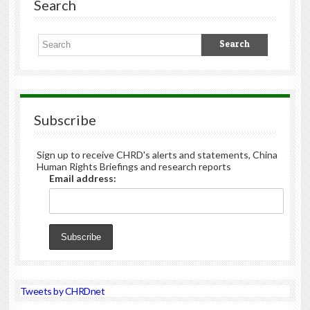
Search
Subscribe
Sign up to receive CHRD's alerts and statements, China
Human Rights Briefings and research reports
Email address:
Tweets by CHRDnet