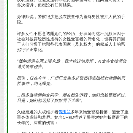
多次投诉，但都没有任何结果。
孙律师说，警察很少把脱衣搜查作为羞辱男性被押人员的手
段。
许多女性不愿意透露她们的经历。孙律师将这种沉默归因于
社会对披露经历性虐待的女性受害者的污名化，也将其归因
于人们习惯于把那些代表国家（及其权力）的权威人士的恶
劣行径正常化。
“我的遭遇在网上曝光后，我才惊讶地发现，有太多女律师曾
遭受警察侵害。
据说，仅在今年，广州已发生多起警察碰瓷抓捕女律师的恶
性事件，均无曝光。
… 很多做律师的女同学、朋友都告诉我，她们也被警察抓过。
只是，她们都选择了默默吞下苦果”。
久经磨难的人权维护者
倪玉兰
多年来饱受警察折磨，遭受了重
重身体虐待和羞辱。她向CHRD描述了警察对她的折磨留下的
长年的、深重的伤害：