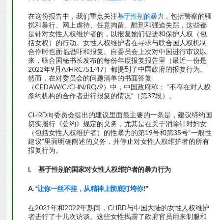
在这份报告中，我们重点关注
基于性别的暴力
，包括警察的骚
扰和暴行、网上虐待、任意拘留、酷刑和强迫失踪，这些都
是针对女性人权维护者的，以报复她们促进和保护人权（包
括女权）的行动。女性人权维护者在寻求与联合国人权机制
合作时也面临恐吓和报复。自委员会上次对中国进行审议以
来，联合国秘书长发布的每份年度报复报告里（最近一份是
2022年9月A/HRC/51/47）都提到了中国政府的报复行为。
然而，在对委员会的问题清单的书面答复
（CEDAW/C/CHN/RQ/9）中，中国政府称： “不存在对人权
条约机构的合作者进行报复的情况”（第37段）。
CHRD向委员会提出的建议里面最主要的一条是，建议缔约国
切实履行《公约》规定的义务，尤其是在关于消除针对妇女
（包括女性人权维护者）的性暴力的第19号和第35号“一般性
建议”里面明确阐述的义务，并停止对女性人权维护者的所有
报复行为。
I. 基于性别的国家对女性人权维护者的暴力行为
A.
“
让你一丝不挂，从精神上彻底打垮你
!”
在2021年和2022年期间，CHRD与中国大陆的女性人权维护
者进行了十几次访谈。这些女性揭露了政府官员用来制服和