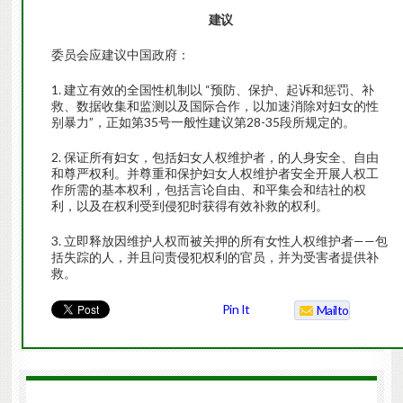
建议
委员会应建议中国政府：
1. 建立有效的全国性机制以 “预防、保护、起诉和惩罚、补
救、数据收集和监测以及国际合作，以加速消除对妇女的性
别暴力”，正如第35号一般性建议第28-35段所规定的。
2. 保证所有妇女，包括妇女人权维护者，的人身安全、自由
和尊严权利。并尊重和保护妇女人权维护者安全开展人权工
作所需的基本权利，包括言论自由、和平集会和结社的权
利，以及在权利受到侵犯时获得有效补救的权利。
3. 立即释放因维护人权而被关押的所有女性人权维护者——包
括失踪的人，并且问责侵犯权利的官员，并为受害者提供补
救。
Pin It
Mailto