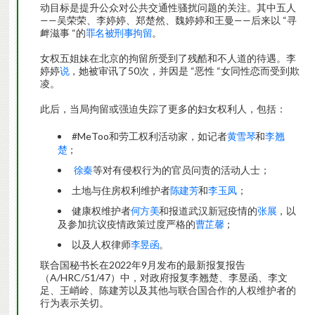
动目标是提升公众对公共交通性骚扰问题的关注。其中五人
——吴荣荣、李婷婷、郑楚然、魏婷婷和王曼——后来以 “寻
衅滋事 “的
罪名被刑事拘留
。
女权五姐妹在北京的拘留所受到了残酷和不人道的待遇。李
婷婷
说
，她被审讯了50次，并因是 “恶性 “女同性恋而受到欺
凌。
此后，当局拘留或强迫失踪了更多的妇女权利人，包括：
#MeToo和劳工权利活动家，如记者
黄雪琴
和
李翘
楚
；
徐秦
等对有侵权行为的官员问责的活动人士；
土地与住房权利维护者
陈建芳
和
李玉凤
；
健康权维护者
何方美
和报道武汉新冠疫情的
张展
，以
及参加抗议疫情政策过度严格的
曹芷馨
；
以及人权律师
李昱函
。
联合国秘书长在2022年9月发布的最新报复报告
（A/HRC/51/47）中，对政府报复李翘楚、李昱函、李文
足、王峭岭、陈建芳以及其他与联合国合作的人权维护者的
行为表示关切。