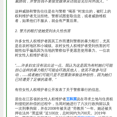
威胁我，并警告我不要接受媒体采访或会见任何外国人。”
这种威胁和警告往往是在与警察 “喝茶 “时发出的，被盯上的
权利维护者无法拒绝。警察试图套取信息，或者威胁维权
者，如果他们不服从，就会有严重后果。
2. 警方的殴打使她受到永久性伤害
许多女性人权维护者因其工作而遭到警察的暴力殴打，尤其
是在农村地区和小城镇。农村女性人权维护者受到伤害的可
能性似乎偏高因为当地的警察似乎更愿意使用暴力。一位农
村女性人权维护者说：
“……许多妇女没有说出这一点。我认为这是因为有时她们可能
担心这样的暴力殴打可能会吓跑其他人，使其不敢参与活
动，……或者她们可能只是不想重新体验这种创伤，因为她们
已经遭受了足够的羞辱。”
有些女性人权维护者公开发表了关于警察暴行的信息。
居住在江苏省的女性人权维护者
王和英
说在寻求土地与住房权
利侵犯的补偿的过程中，当局对她进行了六次行政拘留以及
一次刑事拘留，并在2008年被关进 “劳教所 “一年。她还被关
押在法外 “黑监狱 “近100次，总时间约为700天。2019年