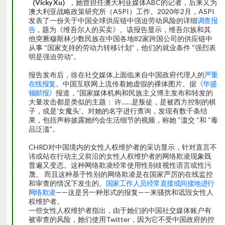
（Vicky Xu）
，她曾担任澳大利亚媒体ABC的记者，后来又为
澳大利亚战略政策研究所（ASPI）工作。2020年2月，ASPI
发表了一份关于中国全球供应链中强迫劳动风险的详细
调查报
告
，题为《维吾尔人的买卖》。该报告显示，维吾尔族和其
他突厥穆斯林少数民族在中国各地82家跨国公司的供应链中
从事 “国家支持的劳动力转移计划”，他们的就业条件 “强烈表
明是强迫劳动”。
报告发布后，徐在社交媒体上面临来自中国政府代理人的
严重
在线报复
。中国互联网上流传着她虚假的裸体图片。据
《华盛
顿邮报》
报道，”国家媒体机构和民族主义博主发布和转发的
大量攻击都是类似的主题： 许……是叛徒，是被西方控制的棋
子，或是’女魔头’。对她的名字进行查询，发现有数千条结
果，包括声称披露她约会生活细节的视频，称她 “滥交 “和 “毒
品泛滥”。
CHRD对中国境内的女性人权维护者的采访显示，针对直言不
讳或站在行动主义前沿的女性人权维护者的网络欺凌现象既
普遍又变态。这种网络欺凌经常使用性别歧视性语言或性污
蔑。 而且这种基于性别的网络欺凌是在国家严厉的在线监控
和审查的情况下发生的。
国家工作人员经常直接或间接地进行
网络欺凌
——这是另一种形式的报复——来骚扰和诋毁女性人
权维护者。
一些女性人权维护者指出，由于她们的中国社交媒体账户有
被审查的风险，她们使用Twitter，因为它不受中国政府的控